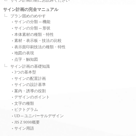
サイン計画の前にお読みください
サイン計画の完全マニュアル
プラン固めのめやす
サインの分類 ─ 機能
サインの分類 ─ 形状
本体素材の種類・特性
素材・表示板・技法の比較
表示面印刷技法の種類・特性
地図の表現
点字・触知図
サイン計画の基礎知識
3つの基本型
サインの配置計画
サインの設計基準
案内・誘導の役割
デザインのポイント
文字の種類
ピクトグラム
UD ─ ユニバーサルデザイン
JIS Z 9098概要
サイン用語