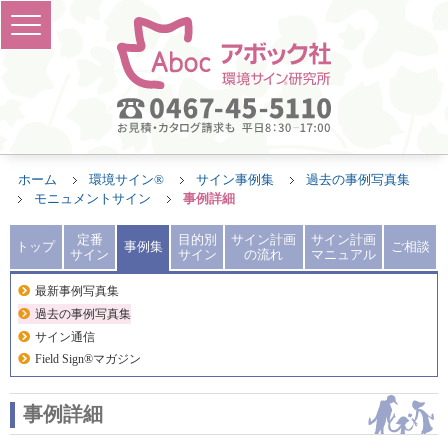
ホーム
環境サイン®
サイン事例集
過去の事例写真集
モニュメントサイン
事例詳細
定番
目的別
サイン計画
サイン計画
トップ
事例集
ご相談
サイン
サイン
の流れ
マニュアル
最新事例写真集
過去の事例写真集
サイン通信
Field Sign®マガジン
事例詳細