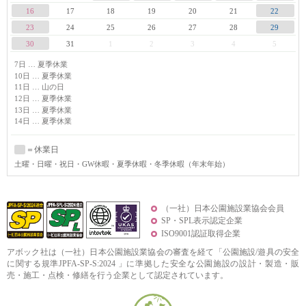
16
17
18
19
20
21
22
23
24
25
26
27
28
29
30
31
1
2
3
4
5
7日 … 夏季休業
10日 … 夏季休業
11日 … 山の日
12日 … 夏季休業
13日 … 夏季休業
14日 … 夏季休業
＝休業日
土曜
・日曜・祝日・GW休暇・夏季休暇・冬季休暇（年末年始）
（一社）日本公園施設業協会会員
SP・SPL表示認定企業
ISO9001認証取得企業
アボック社は（一社）日本公園施設業協会の審査を経て「公園施設/遊具の安全
に関する規準JPFA-SP-S:2024 」に準拠した安全な公園施設の設計・製造・販
売・施工・点検・修繕を行う企業として認定されています。