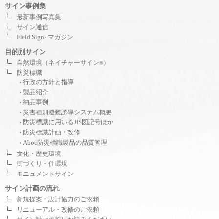
サイン事例集
最新事例写真集
サイン通信
Field Sign
マガジン
®
目的別サイン
自然環境（ネイチャーサイン
）
®
防災標識
行政の方針と指導
製品紹介
納品事例
災害種別避難誘導システム概要
防災標識に用いるJIS図記号ほか
防災標識計画・改修
Aboc防災標識製品の品質管理
文化・歴史環境
街づくり・住環境
モニュメントサイン
サイン計画の流れ
新規提案・設計協力のご依頼
リニューアル・改修のご依頼