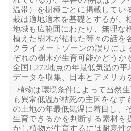
れているが、本書の特徴はクラ
温帯）を樹種ごとに掲載してい
栽は適地適木を基礎とするが、
地域も広範囲にわたり、無理な
植えた樹木が枯れた等々の話を
クライメートゾーンの誤りによ
ぞれの樹木が生育可能かどうか
全国1,272地点の年最低気温の
データを収集、日本とアメリカ
植物は環境条件によって当然生
も異常低温が枯死の主因をなす
の土地の年最低気温に着目し、
生育できるかを判断する素材を
かし植物が生育するには耐寒性