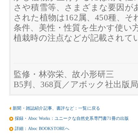
さや積雪等、さまざまな要因が
された植物は162属、450種、
条件、美性・性質を生かす使い
植栽時の注点などが記載されて
監修・林弥栄、故小形研三
B5判、368頁／アボック社出版
新聞・雑誌紹介記事、書評など：一覧に戻る
採録・Aboc Works：ユニークな自然史系専門書71冊の出版
詳細：Aboc BOOKSTOREへ