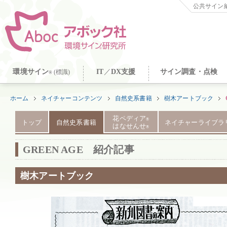
公共サイン納
環境サイン
IT
／
DX支援
サイン調査・点検
(標識)
®
ホーム
ネイチャーコンテンツ
自然史系書籍
樹木アートブック
花ペディア
®
トップ
自然史系書籍
ネイチャーライブラ
はなせんせ
®
GREEN AGE 紹介記事
樹木アートブック