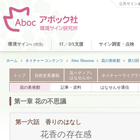
公共サイン納
環境サイン
IT
／
DX支援
サイン調査・点検
(標識)
®
ホーム
ネイチャーコンテンツ
Aboc Museum
花の美術館
第12
花ペディア
®
トップ
自然史系書籍
ネイチャーライブラ
はなせんせ
®
花の美術館
記事・資料
はなせんせ通信
第一章 花の不思議
第一六話 香りのはなし
花香の存在感