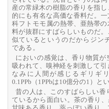
産の常緑木の樹脂の香りを指し
的にも有名な高価な香料だ。一
科フトモモ属の熱帯、亜熱帯の
料が抜群にすばらしいものだ。
似ているというのだからジン
である。
においの感覚は、香り物質が
吸われて、嗅神経を刺激して引
なみに人間が感じるギリギリの
0.1PPb（1PPbは10億分の1）と
昔の人は、このすばらしい香
ているから面白い。茶の香り、
甘味ある香り、薬っぽい香り、