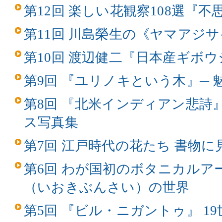
第12回 楽しい花観察108選『
第11回 川島榮生の《ヤマアジ
第10回 渡辺健二『日本産ギボ
第9回 『ユリノキという木』─
第8回 『北米インディアン悲詩
ス写真集
第7回 江戸時代の花たち 書物
第6回 わが国初のボタニカルア
（いおきぶんさい）の世界
第5回 『ビル・ニガントゥ』 1