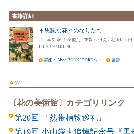
書籍詳細
不思議な花々のなりたち
川上幸男 著 B6変型判 / 並製 / 301頁 / 定価1362円
ISBN4-900358-40-1
詳細：Aboc BOOKSTOREへ
書評
第11回
〔花の美術館〕カテゴリリンク
第20回 『熱帯植物巡礼』
第19回 小山鐡夫追悼記念号『