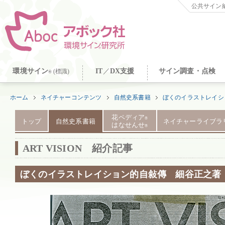
公共サイン納
環境サイン
IT
／
DX支援
サイン調査・点検
(標識)
®
ホーム
ネイチャーコンテンツ
自然史系書籍
ぼくのイラストレイシ
花ペディア
®
トップ
自然史系書籍
ネイチャーライブラ
はなせんせ
®
ART VISION 紹介記事
ぼくのイラストレイション的自敍傳 細谷正之著