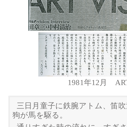
1981年12月 ART
三日月童子に鉄腕アトム、笛吹
狗が馬を駆る。