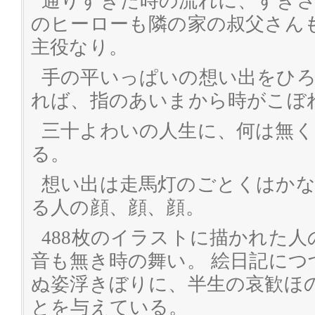
通りすぎた時の流れに、すぎ
のヒーローも隣の家の叔父さん
主役なり。
手の平いっぱいの想い出をひ
れば、指のあいまから時がこぼ
三十よわいの人生に、何は無く
る。
想い出は走馬灯のごとくはか
る人の顔、顔、顔。
488枚のイラストに描かれた
音も無き時の舞い。 絵日記につ
ぬ姿浮きぼりに、半生の哀歓ほ
とを与えている。