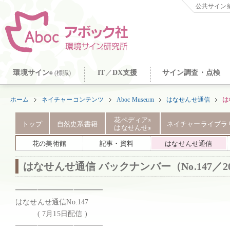
公共サイン納
環境サイン
IT
／
DX支援
サイン調査・点検
(標識)
®
ホーム
ネイチャーコンテンツ
Aboc Museum
はなせんせ通信
は
花ペディア
®
トップ
自然史系書籍
ネイチャーライブラ
はなせんせ
®
花の美術館
記事・資料
はなせんせ通信
はなせんせ通信 バックナンバー（No.147／2
━━━━━━━━━━━━

はなせんせ通信No.147

　　　( 7月15日配信 )

━━━━━━━━━━━━
