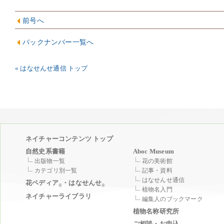
前号へ
バックナンバー一覧へ
« はなせんせ通信 トップ
ネイチャーコンテンツ トップ
自然史系書籍
Aboc Museum
出版物一覧
花の美術館
カテゴリ別一覧
記事・資料
はなせんせ通信
花ペディア
・はなせんせ
®
®
植物名入門
ネイチャーライブラリ
編集人のブックマーク
植物名称研究所
ご相談・お申込