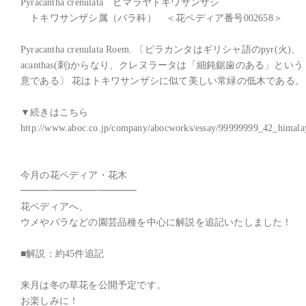
Pyracantha crenulata　ヒマラヤトキワサンザシ

　トキワサンザシ属（バラ科）　＜花ペディア番号002658＞

Pyracantha crenulata Roem. 〔ピラカンタはギリシャ語のpyr(火)、

acanthas(刺)からなり、クレヌラータは「細鈍鋸歯のある」という

意である〕 花はトキワサンザシに似て美しい常緑の低木である。

▼続きはこちら

http://www.aboc.co.jp/company/abocworks/essay/99999999_42_himalay
今月の花ペディア・花木

━━━━━━━━━━━━

花ペディアへ、

ウメやバラなどの園芸品種を中心に解説を追記いたしました！

■解説：約45件追記

来月は冬の草花を公開予定です。

お楽しみに！
