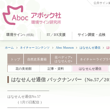
公共サイン納
環境サイン
IT
／
DX支援
サイン調査・点検
(標識)
®
ホーム
ネイチャーコンテンツ
Aboc Museum
はなせんせ通信
は
花ペディア
®
トップ
自然史系書籍
ネイチャーライブラ
はなせんせ
®
花の美術館
記事・資料
はなせんせ通信
はなせんせ通信 バックナンバー（No.57／20
━━━━━━━━━━━━

はなせんせ通信No.57

　　　( 1月15日配信 )

━━━━━━━━━━━━
