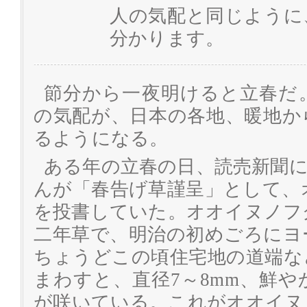
人の気配と同じように
分かります。
節分から一夜明けると立春だ
の気配が、日本の各地、暖地か
るようになる。
ある年の立春の日、読売新聞
んが「春告げ草謹呈」として、
を投書していた。オオイヌノフ
二年草で、明治の初めごろにヨ
ちょうどこの頃住宅地の道端な
まわすと、直径7～8mm、鮮
が咲いている。これがオオイヌ