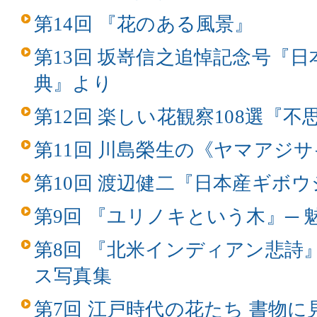
第14回 『花のある風景』
第13回 坂嵜信之追悼記念号『
典』より
第12回 楽しい花観察108選『
第11回 川島榮生の《ヤマアジ
第10回 渡辺健二『日本産ギボ
第9回 『ユリノキという木』─
第8回 『北米インディアン悲詩
ス写真集
第7回 江戸時代の花たち 書物