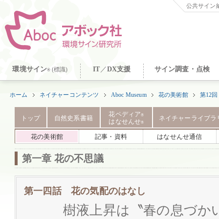
公共サイン納
環境サイン
IT
／
DX支援
サイン調査・点検
(標識)
®
ホーム
ネイチャーコンテンツ
Aboc Museum
花の美術館
第12
花ペディア
®
トップ
自然史系書籍
ネイチャーライブラ
はなせんせ
®
花の美術館
記事・資料
はなせんせ通信
第一章 花の不思議
第一四話 花の気配のはなし
樹液上昇は〝春の息づか