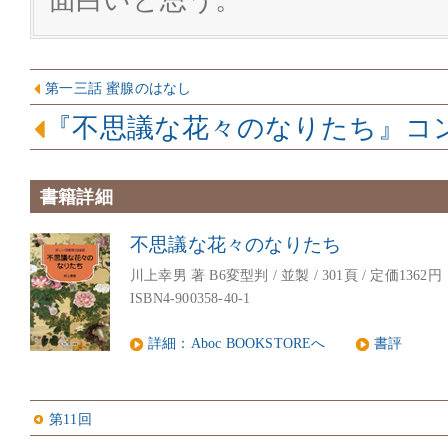
面白いと思う。
第一三話 蜜腺のはなし
『不思議な花々のなりたち』コ
書籍詳細
不思議な花々のなりたち
川上幸男 著 B6変型判 / 並製 / 301頁 / 定価1362円
ISBN4-900358-40-1
詳細：Aboc BOOKSTOREへ
書評
第11回