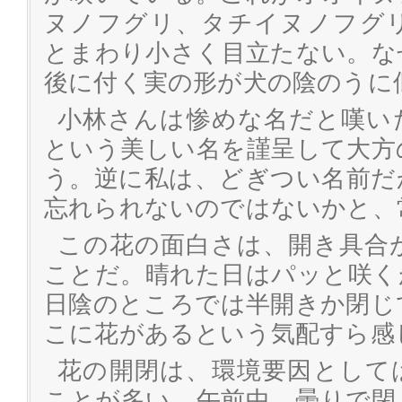
ヌノフグリ、タチイヌノフグ
とまわり小さく目立たない。な
後に付く実の形が犬の陰のうに
小林さんは惨めな名だと嘆い
という美しい名を謹呈して大方
う。逆に私は、どぎつい名前だ
忘れられないのではないかと、
この花の面白さは、開き具合
ことだ。晴れた日はパッと咲く
日陰のところでは半開きか閉じ
こに花があるという気配すら感
花の開閉は、環境要因として
ことが多い。午前中、曇りで閉