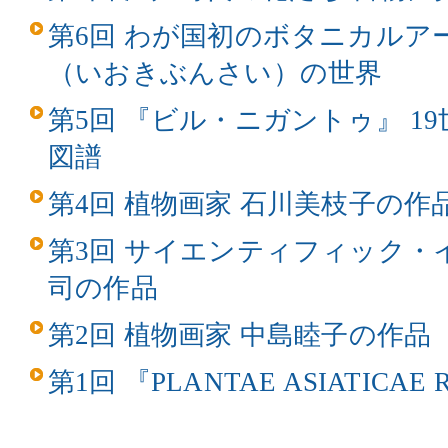
第6回 わが国初のボタニカルア
（いおきぶんさい）の世界
第5回 『ビル・ニガントゥ』 1
図譜
第4回 植物画家 石川美枝子の作
第3回 サイエンティフィック・
司の作品
第2回 植物画家 中島睦子の作品
第1回 『PLANTAE ASIATICAE 