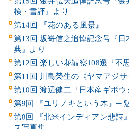
第15回 金井弘夫追悼記念号『
検・書評』より
第14回 『花のある風景』
第13回 坂嵜信之追悼記念号『
典』より
第12回 楽しい花観察108選『
第11回 川島榮生の《ヤマアジ
第10回 渡辺健二『日本産ギボ
第9回 『ユリノキという木』─
第8回 『北米インディアン悲詩
ス写真集