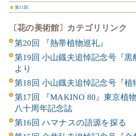
第11回
〔花の美術館〕カテゴリリンク
第20回 『熱帯植物巡礼』
第19回 小山鐡夫追悼記念号『
より
第18回 小山鐡夫追悼記念号『
第17回 『MAKINO 80』東
八十周年記念誌
第16回 ハマナスの語源を探る