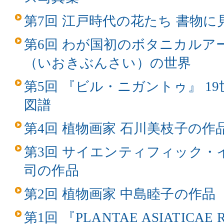
第7回 江戸時代の花たち 書物
第6回 わが国初のボタニカルア
（いおきぶんさい）の世界
第5回 『ビル・ニガントゥ』 1
図譜
第4回 植物画家 石川美枝子の作
第3回 サイエンティフィック・
司の作品
第2回 植物画家 中島睦子の作品
第1回 『PLANTAE ASIATICAE 