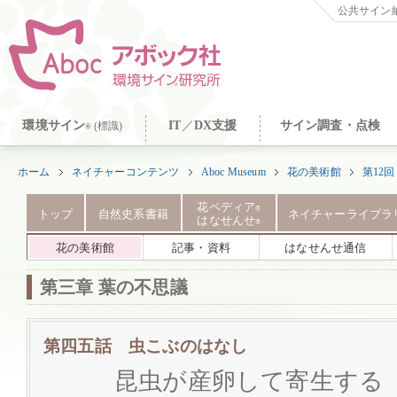
公共サイン納
環境サイン
IT
／
DX支援
サイン調査・点検
(標識)
®
ホーム
ネイチャーコンテンツ
Aboc Museum
花の美術館
第12
花ペディア
®
トップ
自然史系書籍
ネイチャーライブラ
はなせんせ
®
花の美術館
記事・資料
はなせんせ通信
第三章 葉の不思議
第四五話 虫こぶのはなし
昆虫が産卵して寄生する