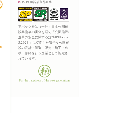
ISO9001認証取得企業
アボック社は（一社）日本公園施
設業協会の審査を経て「公園施設/
遊具の安全に関する規準JPFA-SP-
S:2024 」に準拠した安全な公園施
設の設計・製造・販売・施工・点
検・修繕を行う企業として認定さ
れています。
For the happiness of the next generations