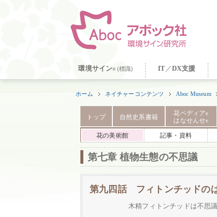
環境サイン
IT
／
DX支援
(標識)
®
ホーム
ネイチャーコンテンツ
Aboc Museum
花ペディア
®
トップ
自然史系書籍
はなせんせ
®
花の美術館
記事・資料
第七章 植物生態の不思議
第九四話 フィトンチッドの
木精フィトンチッドは不思