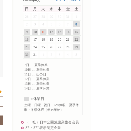
日
月
火
水
木
金
土
26
27
28
29
30
31
1
2
3
4
5
6
7
8
9
10
11
12
13
14
15
16
17
18
19
20
21
22
23
24
25
26
27
28
29
30
31
1
2
3
4
5
7日 … 夏季休業
10日 … 夏季休業
11日 … 山の日
12日 … 夏季休業
13日 … 夏季休業
14日 … 夏季休業
＝休業日
土曜
・日曜・祝日・GW休暇・夏季休
暇・冬季休暇（年末年始）
（一社）日本公園施設業協会会員
SP・SPL表示認定企業