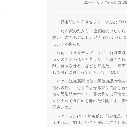
ユーカリノキの森には
『昆虫記』で有名なファーブルの『植
「わが家のたから、金髪頭のいたずら
本が、君たちに話した時と同じくらい
に、心が弾んだ。
以前、ＮＨＫテレビ「クイズ百点満点
ラがよく使われると言うが」と質問され
離、発散させる」などと答えた。「殺菌
して保存に役立っているかもしれない。
いつか読売新聞に第30回読売農学賞
顕和教授。「心なごませる香りで語り合
虫が異常発生すると、葉の香りは不快な
シグナルで５百ｍも離れた仲間の木に伝
間違いない。
ファーブルは150年も前に『植物記
えすれば、知りたいことを話してくれる