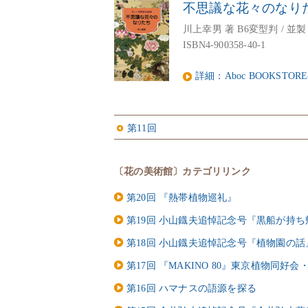
不思議な花々のなり
川上幸男 著 B6変型判 / 並製 /
ISBN4-900358-40-1
詳細：Aboc BOOKSTOR
第11回
〔花の美術館〕カテゴリリンク
第20回 『熱帯植物巡礼』
第19回 小山鐡夫追悼記念号『黒船が持
第18回 小山鐡夫追悼記念号『植物園の話
第17回 『MAKINO 80』東京植物同
第16回 ハマナスの語源を探る