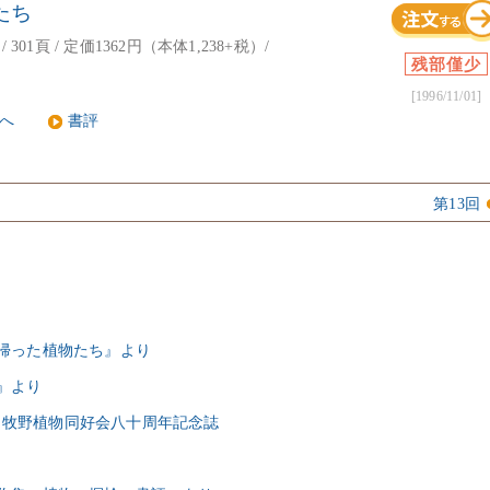
たち
 301頁 / 定価1362円（本体1,238+税）/
残部僅少
[1996/11/01]
Eへ
書評
第13回
ち帰った植物たち』より
』より
好会・牧野植物同好会八十周年記念誌