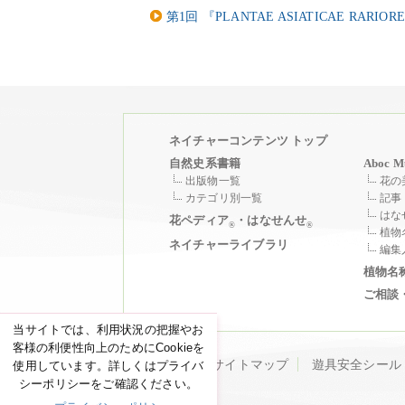
第1回 『PLANTAE ASIATICAE RARIOR
ネイチャーコンテンツ トップ
自然史系書籍
Aboc M
出版物一覧
花の
カテゴリ別一覧
記事
はな
花ペディア
・はなせんせ
®
®
植物
ネイチャーライブラリ
編集
植物名
ご相談
当サイトでは、利用状況の把握やお
客様の利便性向上のためにCookieを
サイトマップ
遊具安全シール
使用しています。詳しくはプライバ
シーポリシーをご確認ください。