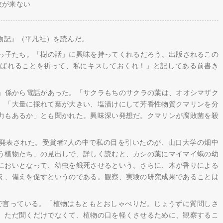
蚊が来ない
物記』（平凡社）を読んだ。
っ子たち。「樹の話」に興味を持ってくれるだろう。出版されるこの
喜ばれることを祈って、私にキスしておくれ！」と記してある前書き
」係から電話があった。「サクラもちのサクラの葉は、オオシマザク
、「大量に採れて葉が大きい、塩漬けにして芳香性物質クマリンを分
力もあるか」とも聞かれた。興味深い発想だ。クマリンが腐敗菌を殺
が発表された。受賞者7人の中で私の目を引いたのが、山口大学の畑中
う植物たち」の見出しで、詳しく読むと、カシの葉にマイマイ蛾の幼
においとなって、幼虫を餓死させるという。さらに、木が香りによる
え、備えを促すというのである。観察、実験の研究成果であることは
』で言っている。「植物はもともとおしゃべりだ。じょうずに質問しさ
。ただ聞くだけでなくて、植物の口を軽くさせるために、観察するこ