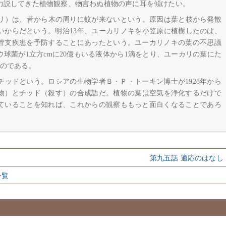
力説してきた植物観察、物言わぬ植物の声に耳を傾けたい。
リ）は、昔から木の周りに蚊が来ないという。原因は葉と枝から発散
いからだという。明治13年、ユーカリノキを小笠原に植樹したのは、
管支疾患を予防することにあったという。ユーカリノキの葉の不思議
球菌が1立方cmに20億もいる液体から1滴をとり、ユーカリの葉にた
うのである。
ッドという。ロシアの生物学者Ｂ・Ｐ・トーキン博士が1928年から
植物）とチッド（殺す）の合成語だ。植物の葉は空気を浄化するだけで
ていることを知れば、これからの観察ももっと面白くなることであろ
第九五話 適応のはなし
一覧