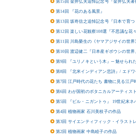
第15回 金井弘夫追悼記念号『金井弘夫
第14回 『花のある風景』
第13回 坂嵜信之追悼記念号『日本で育
第12回 楽しい花観察108選『不思議な
第11回 川島榮生の《ヤマアジサイの世界
第10回 渡辺健二『日本産ギボウシの世界
第9回 『ユリノキという木』─ 魅せられ
第8回 『北米インディアン悲詩』/ エド
第7回 江戸時代の花たち 書物に見る江
第6回 わが国初のボタニカルアーティス
第5回 『ビル・ニガントゥ』 19世紀末
第4回 植物画家 石川美枝子の作品
第3回 サイエンティフィック・イラスト
第2回 植物画家 中島睦子の作品