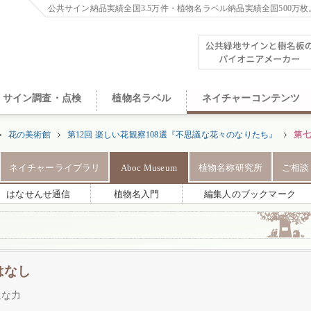
公共サイン納品実績全国3.5万件・植物名ラベル納品実績全国500万枚
サイン調査・点検
植物名ラベル
ネイチャーコンテンツ
花の美術館
第12回 楽しい花観察108選『不思議な花々のなりたち』
第七
ネイチャーライブラリ
Aboc Museum
植物名称研究所
ご相談
はなせんせ通信
植物名入門
編集人のブックマーク
はなし
議な力