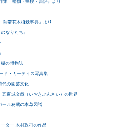
著作集 植物・探検・書評』より
つ・熱帯花木植栽事典』より
花々のなりたち』
》
』
た樹の博物誌
ワード・カーティス写真集
戸時代の園芸文化
ト 五百城文哉（いおきぶんさい）の世界
ネパール秘蔵の本草図譜
レーター 木村政司の作品