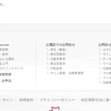
ES』
useum
お電話でのお問合せ
お問合
美術館
本社（鎌倉）
カタ
・資料
東京営業所
サイ
せんせ通信
大阪営業所
IT／
名入門
東北営業所
ラベ
人のブックマーク
IT販促室
出版
サイン調査・点検事業部
その
称研究所
ラベ
・お申込
出版
・サイン
利用規約
プライバシーポリシー
特定商取引法に基