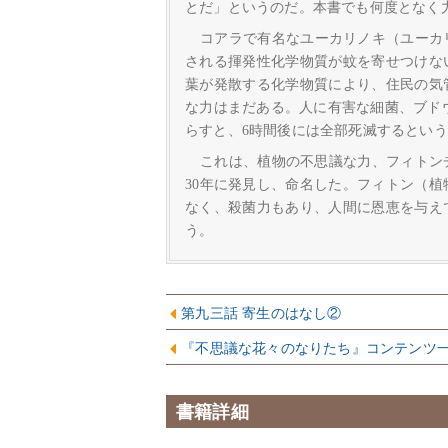
とだ」というのだ。本書でも何度となく
コアラで有名なユーカリノキ（ユーカ
される揮発性化学物質が蚊を寄せつけな
葉が発散する化学物質により、住民の気
な力はまだある。人に有害な細菌、ブドウ
らすと、6時間後には全部死滅するとい
これは、植物の不思議な力、フィトンチ
30年に発見し、命名した。フィトン（
なく、殺菌力もあり、人間に恩恵を与え
う。
第九三話 寄生のはなし②
『不思議な花々のなりたち』コンテンツ
書籍詳細