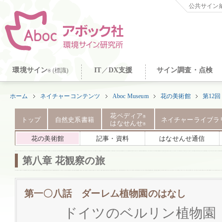
公共サイン納
環境サイン
IT
／
DX支援
サイン調査・点検
(標識)
®
ホーム
ネイチャーコンテンツ
Aboc Museum
花の美術館
第12
花ペディア
®
トップ
自然史系書籍
ネイチャーライブラ
はなせんせ
®
花の美術館
記事・資料
はなせんせ通信
第八章 花観察の旅
第一〇八話 ダーレム植物園のはなし
ドイツのベルリン植物園