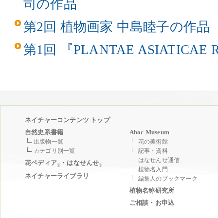
司の作品
第2回 植物画家 中島睦子の作品
第1回 『PLANTAE ASIATICAE 
ネイチャーコンテンツ トップ
自然史系書籍
Aboc Museum
出版物一覧
花の美術館
カテゴリ別一覧
記事・資料
はなせんせ通信
花ペディア
・はなせんせ
®
®
植物名入門
ネイチャーライブラリ
編集人のブックマーク
植物名称研究所
ご相談・お申込