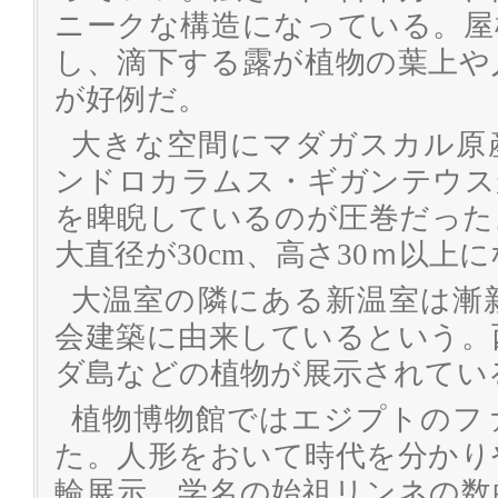
ニークな構造になっている。屋
し、滴下する露が植物の葉上や
が好例だ。
大きな空間にマダガスカル原
ンドロカラムス・ギガンテウス
を睥睨しているのが圧巻だった
大直径が30cm、高さ30ｍ以上
大温室の隣にある新温室は漸
会建築に由来しているという。
ダ島などの植物が展示されてい
植物博物館ではエジプトのフ
た。人形をおいて時代を分かり
輪展示、学名の始祖リンネの数