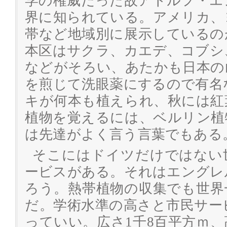
学の権威だった故アドルフ・エ
界に知られている。アメリカ、
帯など地域別に展示しているの
本区はサクラ、カエデ、コブシ
などがそろい、あたかも日本の
を煎じて洗眼薬にするので有名
キが何本も植えられ、秋には紅
植物を覚えるには、ベルリン植
は先達がよく言う言葉でもある
そこにはドイツだけではない
ービスがある。それはエングレ
ろう。熱帯植物の収集でも世界
だ。学術水準の高さと市民サー
っていい。広さ1千8百平方ｍ、