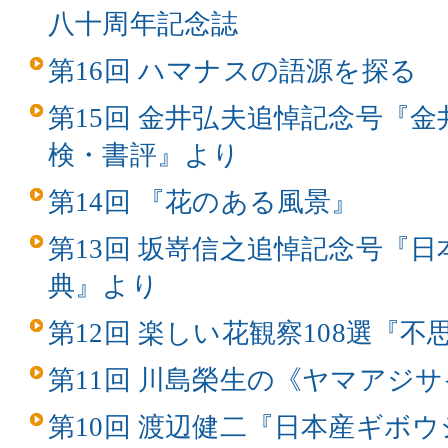
八十周年記念誌
第16回 ハマナスの語源を探る
第15回 金井弘夫追悼記念号『
検・書評』より
第14回 『花のある風景』
第13回 坂嵜信之追悼記念号『
典』より
第12回 楽しい花観察108選『
第11回 川島榮生の《ヤマアジ
第10回 渡辺健二『日本産ギボ