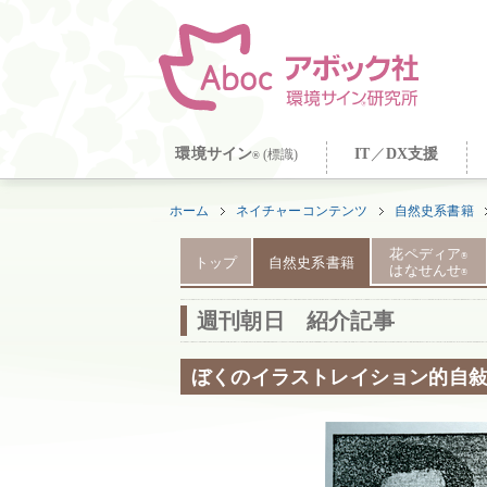
環境サイン
IT
／
DX支援
(標識)
®
ホーム
ネイチャーコンテンツ
自然史系書籍
花ペディア
®
トップ
自然史系書籍
はなせんせ
®
週刊朝日 紹介記事
ぼくのイラストレイション的自