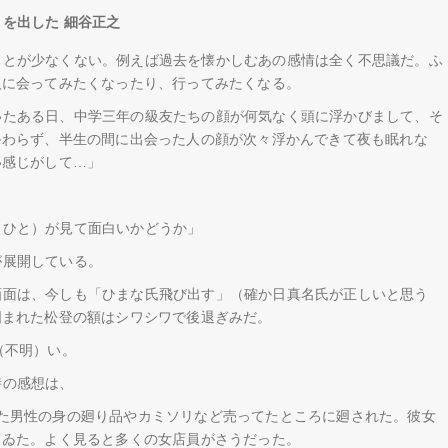
を出した 細谷正之
ことが少なくない。例えば過去を懐かしむあの感情は全く不思議だ。ふ
人に会ってみたくなったり、行ってみたくなる。
いたある日、中学三年の級友たちの顔が何気なく頭に浮かびまして、そ
終わらず、半生の間に出会った人の顔が次々浮かんできて夜も眠れな
い感じがして…」
（ひと）が見て面白いかどうか」
が展開している。
画面は、今しも「ひまな氏飛び出す」（確か日真名氏が正しいと思う
囲まれた松登の額はシワシワで後退ぎみだ。
（不明）い。
時の感想は、
居た男性の身の廻り品やカミソリなど売ってたところに廻された。彼女
てゐた。よく見ると多くの女店員がさうだった。