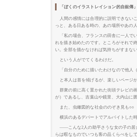
「ぼくのイラストレイション的自敍傳」
人間の感情には合理的に説明できない
っと、ある日ある時の、あの場所やあの
「私の場合、フランスの田舎に一人で
れを描き始めたのです。ところがそれで
い。全部を描かなければ気持ちがすまな
という人がでてくるわけだ。
「自分のために描いたわけなので他人
と本人は首を傾げるが、楽しいページ
群衆の前に高く置かれた街頭テレビの
が）であるし、吉葉山や鏡里、大内山に
また、虫瞰図的な社会ののぞき見も○○
横浜のあるデパートでアルバイトした
――こんな2人の助平さうな女の子の
らは暇なものでいつも客の品くらべをし