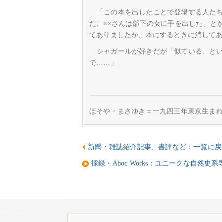
「この本を出したことで登場する人た
だ、××さんは部下の女に手を出した、と
てありましたが、本にするときに消して
シャガールが好きだが「似ている、と
で……」
ほそや・まさゆき＝一九四三年東京生ま
新聞・雑誌紹介記事、書評など：一覧に戻
採録・Aboc Works：ユニークな自然史