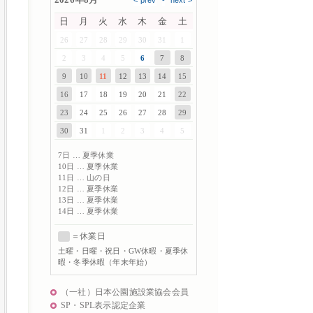
日
月
火
水
木
金
土
26
27
28
29
30
31
1
2
3
4
5
6
7
8
9
10
11
12
13
14
15
16
17
18
19
20
21
22
23
24
25
26
27
28
29
30
31
1
2
3
4
5
7日 … 夏季休業
10日 … 夏季休業
11日 … 山の日
12日 … 夏季休業
13日 … 夏季休業
14日 … 夏季休業
＝休業日
土曜
・日曜・祝日・GW休暇・夏季休
暇・冬季休暇（年末年始）
（一社）日本公園施設業協会会員
SP・SPL表示認定企業