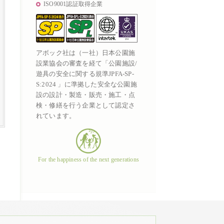
ISO9001認証取得企業
アボック社は（一社）日本公園施
設業協会の審査を経て「公園施設/
遊具の安全に関する規準JPFA-SP-
S:2024 」に準拠した安全な公園施
設の設計・製造・販売・施工・点
検・修繕を行う企業として認定さ
れています。
For the happiness of the next generations