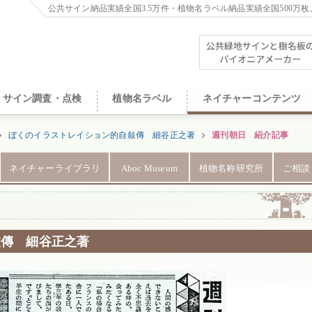
公共サイン納品実績全国3.5万件・植物名ラベル納品実績全国500万枚
サイン調査・点検
植物名ラベル
ネイチャーコンテンツ
ぼくのイラストレイション的自敍傳 細谷正之著
週刊朝日 紹介記事
ネイチャーライブラリ
Aboc Museum
植物名称研究所
ご相談
敍傳 細谷正之著