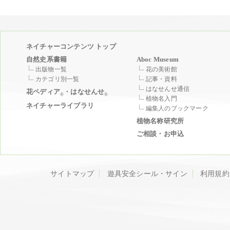
ネイチャーコンテンツ トップ
自然史系書籍
Aboc Museum
出版物一覧
花の美術館
カテゴリ別一覧
記事・資料
はなせんせ通信
花ペディア
・はなせんせ
®
®
植物名入門
ネイチャーライブラリ
編集人のブックマーク
植物名称研究所
ご相談・お申込
サイトマップ
遊具安全シール・サイン
利用規約