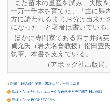
また苗木の量産を試み、失敗を
一万一千本を育てた、「主に県
方に請われるままお分け出来た
になった」と著者は書いている
ほかに専門家である四手井鋼英
貞允氏（岩大名誉教授）指田豊
執筆、本書を支えている。
（アボック社出版局
新聞・雑誌紹介記事、書評など：一覧に戻る
採録・Aboc Works：ユニークな自然史系専門書71冊の出版
詳細：Aboc BOOKSTOREへ