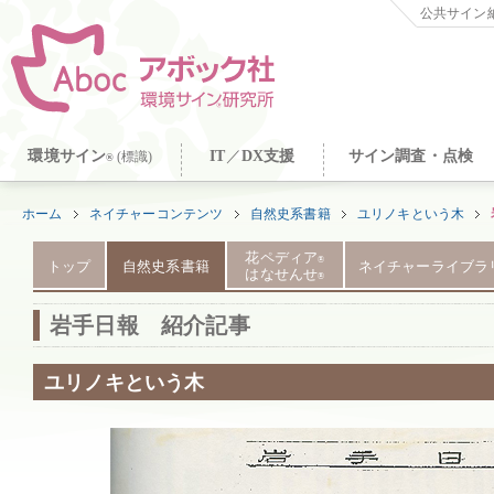
公共サイン納
環境サイン
IT
／
DX支援
サイン調査・点検
(標識)
®
ホーム
ネイチャーコンテンツ
自然史系書籍
ユリノキという木
花ペディア
®
トップ
自然史系書籍
ネイチャーライブラ
はなせんせ
®
岩手日報 紹介記事
ユリノキという木