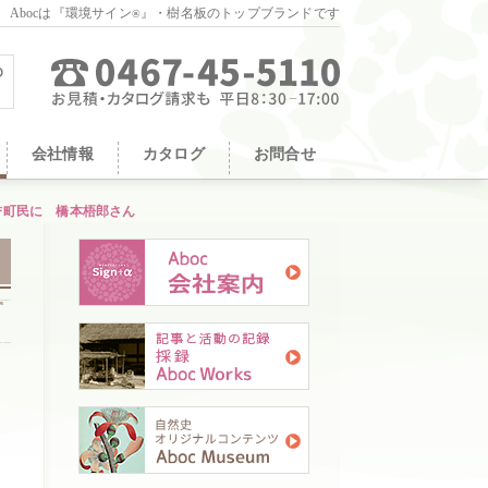
。Abocは『環境サイン
』・樹名板のトップブランドです
®
会社情報
カタログ
お問合せ
誉町民に 橋本梧郎さん