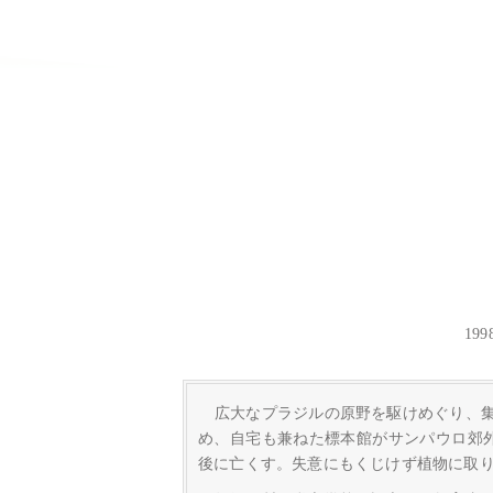
19
広大なプラジルの原野を駆けめぐり、集
め、自宅も兼ねた標本館がサンパウロ郊
後に亡くす。失意にもくじけず植物に取