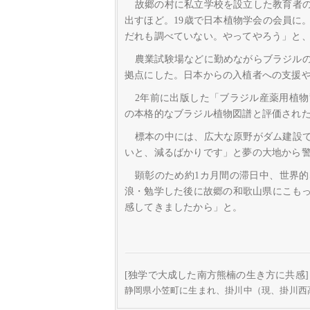
故郷の村に私立学校を設立した教育者
出すほど。19歳で日本植物学会の会員に
だれも調べていない。やってやろう」と、
農業試験場などに勤めながらブラジルの
拠点にした。日本からの入植者への支援
2年前に出版した「ブラジル産薬用植物
の本格的なブラジル植物図譜と評価され
標本の中には、広大な原野がダム建設
いと、減るばかりです」と夢の大地から
顕彰のため約1カ月間の滞日中、世界
浪・勉学した後に故郷の和歌山県にこも
感してきましたから」と。
[独学で大成した南方熊楠の生き方に共感]
静岡県小笠町に生まれ、掛川中（現、掛川西高