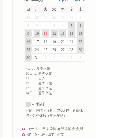
日
月
火
水
木
金
土
26
27
28
29
30
31
1
2
3
4
5
6
7
8
9
10
11
12
13
14
15
16
17
18
19
20
21
22
23
24
25
26
27
28
29
30
31
1
2
3
4
5
7日 … 夏季休業
10日 … 夏季休業
11日 … 山の日
12日 … 夏季休業
13日 … 夏季休業
14日 … 夏季休業
＝休業日
土曜
・日曜・祝日・GW休暇・夏季休
暇・冬季休暇（年末年始）
（一社）日本公園施設業協会会員
SP・SPL表示認定企業