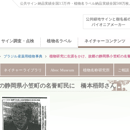
公共サイン納品実績全国3.5万件・植物名ラベル納品実績全国500万枚
サイン調査・点検
植物名ラベル
ネイチャーコンテンツ
ブラジル産薬用植物事典
植物研究に生涯をかけ、故郷の静岡県小笠町の名
ネイチャーライブラリ
Aboc Museum
植物名称研究所
ご相談
の静岡県小笠町の名誉町民に 橋本梧郎さん