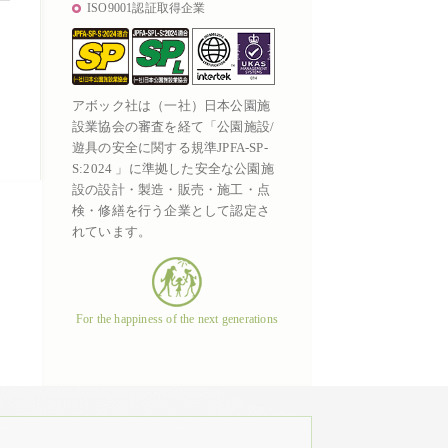
ISO9001認証取得企業
アボック社は（一社）日本公園施
設業協会の審査を経て「公園施設/
遊具の安全に関する規準JPFA-SP-
S:2024 」に準拠した安全な公園施
設の設計・製造・販売・施工・点
検・修繕を行う企業として認定さ
れています。
For the happiness of the next generations