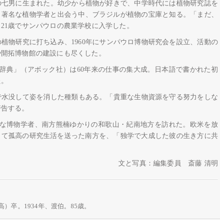
の七男に生まれた。幼少から植物が好きで、中学時代には植物研究誌を
。著名な植物学者と出会う中、ブラジルが植物の宝庫と知る。「まだ、
21歳でサンパウロの農業学校に入学した。
植物研究に打ち込み、1960年にサンパウロ博物研究会を設立、活動の
や開拓博物館の建設にも尽くした。
辞典」（アボック社）は60年来の仕事の集大成。日本語で書かれた初
た。
で水没して姿を消した種類もある。「貴重な生物資源を守る努力をしな
警告する。
的な博物学者、南方熊楠ゆかりの和歌山・紀南地方を訪れた。欧米を放
って孤高の研究生活を送った南方を、「独学で大成した彼の生き方に共
文と写真：編集委員 斎藤 清明
）卒。1934年、渡伯。85歳。