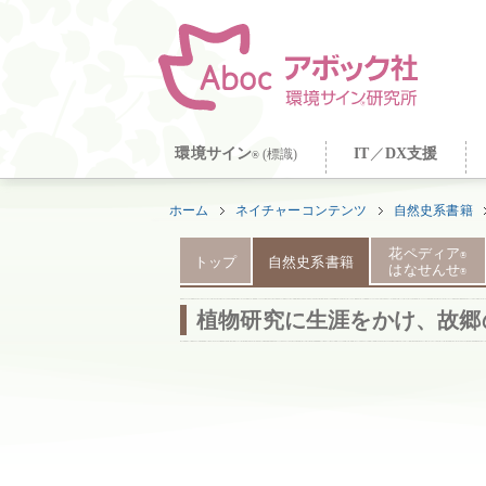
環境サイン
IT
／
DX支援
(標識)
®
ホーム
ネイチャーコンテンツ
自然史系書籍
花ペディア
®
トップ
自然史系書籍
はなせんせ
®
植物研究に生涯をかけ、故郷