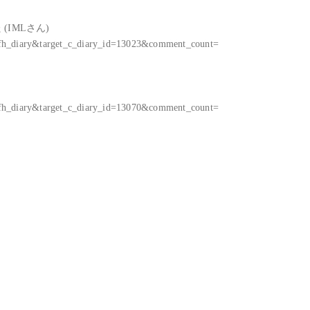
MLさん)

_fh_diary&target_c_diary_id=13023&comment_count=

_fh_diary&target_c_diary_id=13070&comment_count=
