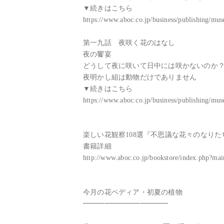
▼続きはこちら

https://www.aboc.co.jp/business/publishing/m
第一九話　夜咲く花のはなし

夜の饗宴

どうして夜に咲いて日中には咲かないのか？
夜明かし組は動物だけでありません

▼続きはこちら

https://www.aboc.co.jp/business/publishing/m
楽しい花観察108選『不思議な花々のなりたち』 アボ
書籍詳細

http://www.aboc.co.jp/bookstore/index.php?m
今月の花ペディア・初夏の植物

━━━━━━━━━━━━
