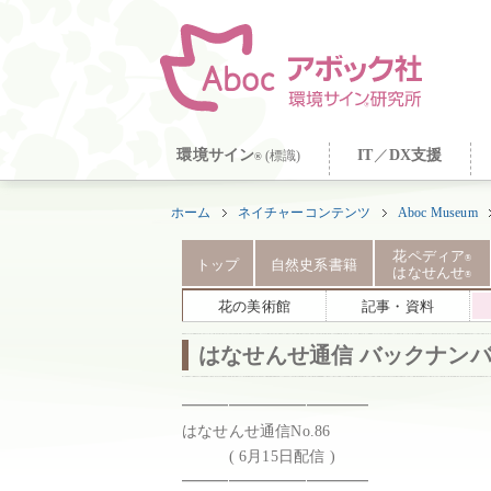
環境サイン
IT
／
DX支援
(標識)
®
ホーム
ネイチャーコンテンツ
Aboc Museum
花ペディア
®
トップ
自然史系書籍
はなせんせ
®
花の美術館
記事・資料
はなせんせ通信 バックナンバー（
━━━━━━━━━━━━

はなせんせ通信No.86

　　　( 6月15日配信 )

━━━━━━━━━━━━
