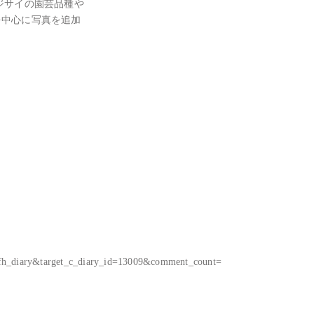
サイの園芸品種や

中心に写真を追加

_fh_diary&target_c_diary_id=13009&comment_count=
