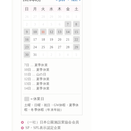
日
月
火
水
木
金
土
26
27
28
29
30
31
1
2
3
4
5
6
7
8
9
10
11
12
13
14
15
16
17
18
19
20
21
22
23
24
25
26
27
28
29
30
31
1
2
3
4
5
7日 … 夏季休業
10日 … 夏季休業
11日 … 山の日
12日 … 夏季休業
13日 … 夏季休業
14日 … 夏季休業
＝休業日
土曜
・日曜・祝日・GW休暇・夏季休
暇・冬季休暇（年末年始）
（一社）日本公園施設業協会会員
SP・SPL表示認定企業