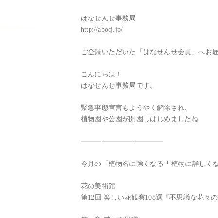
はなせんせ事務局

http://abocj.jp/

ご登録いただいた「はなせんせ会員」へお届
こんにちは！

はなせんせ事務局です。

緊急事態宣言もようやく解除され、

植物園や公園が開園しはじめましたね

━━━━━━━━━━━━

今月の「植物名に強くなる * 植物に詳しくな
花の美術館

第12回 楽しい花観察108選『不思議な花々の