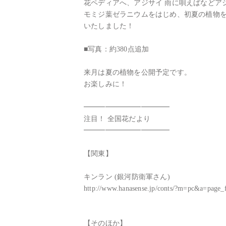
花ペディアへ、アジサイ 雨に唄えばなどアジ
モミジ葉ゼラニウムをはじめ、初夏の植物を
いたしました！

■写真：約380点追加

来月は夏の植物を公開予定です。

お楽しみに！

━━━━━━━━━━━━

注目！ 全国花だより

━━━━━━━━━━━━

【関東】

キンラン (銀河防衛軍さん)

http://www.hanasense.jp/conts/?m=pc&a=page
【そのほか】
