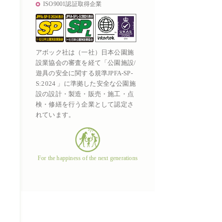
ISO9001認証取得企業
アボック社は（一社）日本公園施
設業協会の審査を経て「公園施設/
遊具の安全に関する規準JPFA-SP-
S:2024 」に準拠した安全な公園施
設の設計・製造・販売・施工・点
検・修繕を行う企業として認定さ
れています。
For the happiness of the next generations