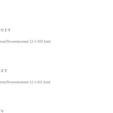
せます

useum/flowermuseum/12-1-010.html

ます

seum/flowermuseum/12-1-011.html

キ
