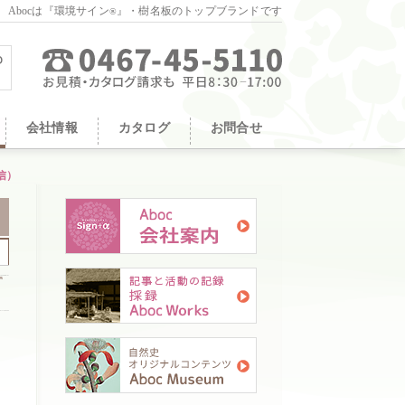
。Abocは『環境サイン
』・樹名板のトップブランドです
®
会社情報
カタログ
お問合せ
信）