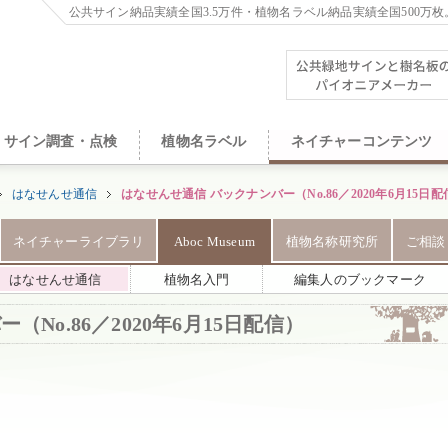
公共サイン納品実績全国3.5万件・植物名ラベル納品実績全国500万枚
サイン調査・点検
植物名ラベル
ネイチャーコンテンツ
はなせんせ通信
はなせんせ通信 バックナンバー（No.86／2020年6月15日配
ネイチャーライブラリ
Aboc Museum
植物名称研究所
ご相談
はなせんせ通信
植物名入門
編集人のブックマーク
No.86／2020年6月15日配信）