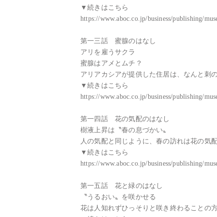
▼続きはこちら

https://www.aboc.co.jp/business/publishing/m
第一三話　蜜腺のはなし

アリを雇うサクラ

蜜腺はアメとムチ？

アリアカシアが提供した住居は、なんと刺の
▼続きはこちら

https://www.aboc.co.jp/business/publishing/m
第一四話　花の気配のはなし

樹液上昇は〝春の息づかい〟

人の気配と同じように、春の訪れは花の気配
▼続きはこちら

https://www.aboc.co.jp/business/publishing/m
第一五話　花と緑のはなし

〝うるおい〟を咲かせる

花は人知れずひっそりと咲き終わることの方