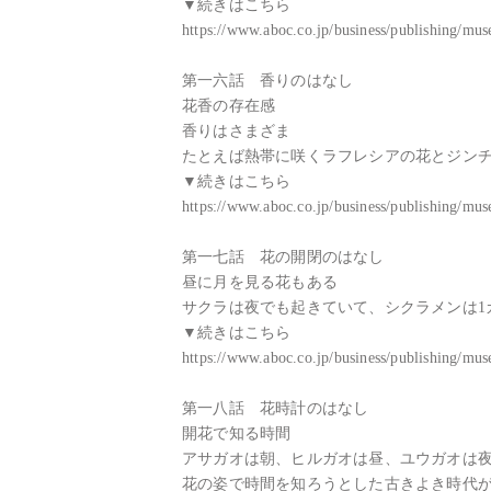
▼続きはこちら

https://www.aboc.co.jp/business/publishing/m
第一六話　香りのはなし

花香の存在感

香りはさまざま

たとえば熱帯に咲くラフレシアの花とジンチ
▼続きはこちら

https://www.aboc.co.jp/business/publishing/m
第一七話　花の開閉のはなし

昼に月を見る花もある

サクラは夜でも起きていて、シクラメンは1
▼続きはこちら

https://www.aboc.co.jp/business/publishing/m
第一八話　花時計のはなし

開花で知る時間

アサガオは朝、ヒルガオは昼、ユウガオは夜
花の姿で時間を知ろうとした古きよき時代が