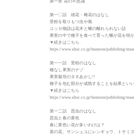
第一章 花の不思議

第一〇話　雄花・雌花のはなし

受粉を取りもつ虫や風

ユッカ物語は花木と蛾の離れられない話

果実の中で種子を食べて育った蛾が花を咲か
▼続きはこちら

https://www.aboc.co.jp/business/publishing/m
第一一話　受粉のはなし

種なし果実のナゾ

果実栽培のタネあかし!!

種子を包む部分が成熟することを結果といい
▼続きはこちら

https://www.aboc.co.jp/business/publishing/mu
第一二話　昆虫のはなし

昆虫と春の黄色

春に黄色い花が多いわけは？

菜の花、サンシュユにレンギョウ、トサミズ