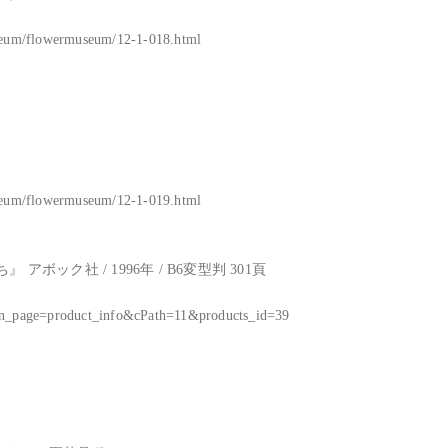
useum/flowermuseum/12-1-018.html



useum/flowermuseum/12-1-019.html

ック社 / 1996年 / B6変型判 301頁

ain_page=product_info&cPath=11&products_id=39
