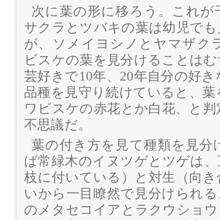
次に葉の形に移ろう。これが
サクラとツバキの葉は幼児でも
が、ソメイヨシノとヤマザク
ビスケの葉を見分けることはむ
芸好きで10年、20年自分の好
品種を見守り続けていると、葉
ワビスケの赤花とか白花、と判
不思議だ。
葉の付き方を見て種類を見分
ば常緑木のイヌツゲとツゲは、
枝に付いている）と対生（向き
いから一目瞭然で見分けられる
のメタセコイアとラクウショウ