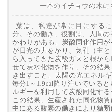
一本のイチョウの木に
葉は、私達が常に目にする
分。その働き、役割は、人間の
かわりがある。炭酸同化作用が
が日光の力をかり、気孔（主と
ら入ってきた炭酸ガスと根から
せて炭水化物を作り、その結果
き出すこと。太陽の光エネルギ
毎分1～1.9cal降り注いでい
ルギーを利用して炭酸同化する
この結果、生産された同化物質
中にある酸素の働きにより糖類