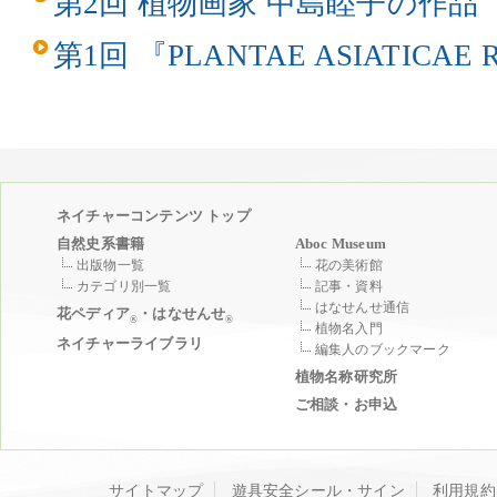
第2回 植物画家 中島睦子の作品
第1回 『PLANTAE ASIATICAE 
ネイチャーコンテンツ トップ
自然史系書籍
Aboc Museum
出版物一覧
花の美術館
カテゴリ別一覧
記事・資料
はなせんせ通信
花ペディア
・はなせんせ
®
®
植物名入門
ネイチャーライブラリ
編集人のブックマーク
植物名称研究所
ご相談・お申込
サイトマップ
遊具安全シール・サイン
利用規約