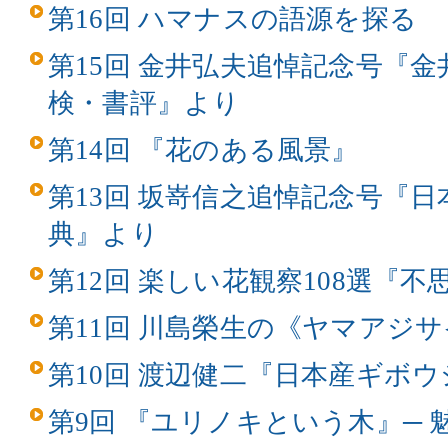
第16回 ハマナスの語源を探る
第15回 金井弘夫追悼記念号『
検・書評』より
第14回 『花のある風景』
第13回 坂嵜信之追悼記念号『
典』より
第12回 楽しい花観察108選『
第11回 川島榮生の《ヤマアジ
第10回 渡辺健二『日本産ギボ
第9回 『ユリノキという木』─