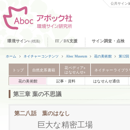
公共サイン納
環境サイン
IT
／
DX支援
サイン調査・点検
(標識)
®
ホーム
ネイチャーコンテンツ
Aboc Museum
花の美術館
第12
花ペディア
®
トップ
自然史系書籍
ネイチャーライブラ
はなせんせ
®
花の美術館
記事・資料
はなせんせ通信
第三章 葉の不思議
第二八話 葉のはなし
巨大な精密工場