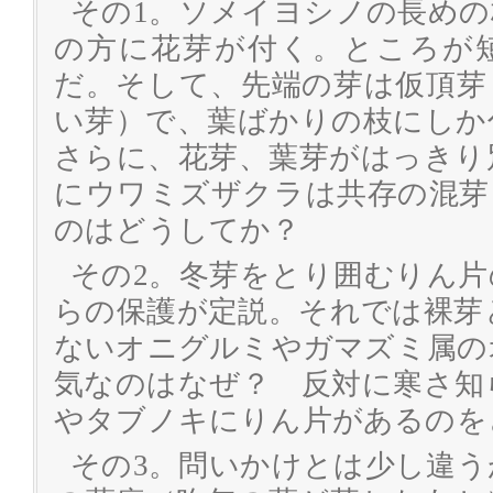
その1。ソメイヨシノの長め
の方に花芽が付く。ところが
だ。そして、先端の芽は仮頂芽
い芽）で、葉ばかりの枝にし
さらに、花芽、葉芽がはっきり
にウワミズザクラは共存の混芽
のはどうしてか？
その2。冬芽をとり囲むりん
らの保護が定説。それでは裸芽
ないオニグルミやガマズミ属の
気なのはなぜ？ 反対に寒さ知
やタブノキにりん片があるのを
その3。問いかけとは少し違