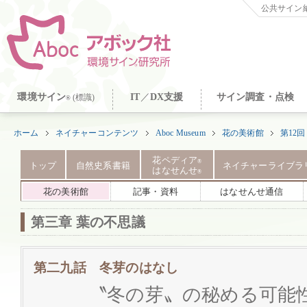
公共サイン納
環境サイン
IT
／
DX支援
サイン調査・点検
(標識)
®
ホーム
ネイチャーコンテンツ
Aboc Museum
花の美術館
第12
花ペディア
®
トップ
自然史系書籍
ネイチャーライブラ
はなせんせ
®
花の美術館
記事・資料
はなせんせ通信
第三章 葉の不思議
第二九話 冬芽のはなし
〝冬の芽〟の秘める可能