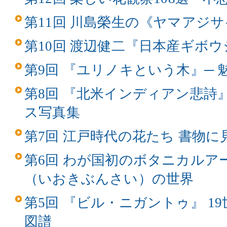
第11回 川島榮生の《ヤマアジ
第10回 渡辺健二『日本産ギボ
第9回 『ユリノキという木』─
第8回 『北米インディアン悲詩
ス写真集
第7回 江戸時代の花たち 書物
第6回 わが国初のボタニカルア
（いおきぶんさい）の世界
第5回 『ビル・ニガントゥ』 1
図譜