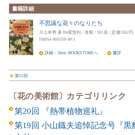
書籍詳細
不思議な花々のなりたち
川上幸男 著 B6変型判 / 並製 / 301頁 / 定価1362円
ISBN4-900358-40-1
詳細：Aboc BOOKSTOREへ
書評
第11回
〔花の美術館〕カテゴリリンク
第20回 『熱帯植物巡礼』
第19回 小山鐡夫追悼記念号『