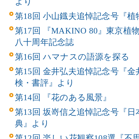
より
第18回 小山鐡夫追悼記念号『
第17回 『MAKINO 80』東
八十周年記念誌
第16回 ハマナスの語源を探る
第15回 金井弘夫追悼記念号『
検・書評』より
第14回 『花のある風景』
第13回 坂嵜信之追悼記念号『
典』より
第12回 楽しい花観察108選『