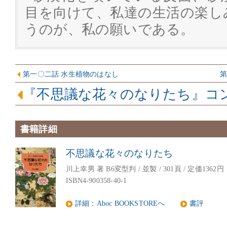
目を向けて、私達の生活の楽し
うのが、私の願いである。
第一〇二話 水生植物のはなし
第
『不思議な花々のなりたち』コ
書籍詳細
不思議な花々のなりたち
川上幸男 著 B6変型判 / 並製 / 301頁 / 定価1362円
ISBN4-900358-40-1
詳細：Aboc BOOKSTOREへ
書評