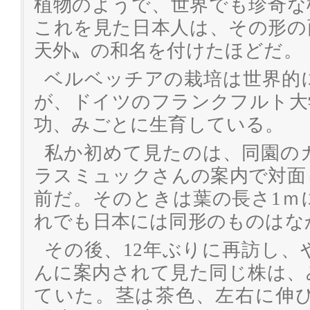
植物のようで、世界でも珍奇な
これを見た日本人は、その形の
天外〟の和名を付けたほどだ。
ベルベッチアの栽培は世界的
が、ドイツのフランクフルト大
功、みごとに生育している。
私か初めて見たのは、同園の
ラスミュックさんの案内で対面
前だ。そのときは葉の長さ1ｍ
れでも日本には同形のものはな
その後、12年ぶりに再訪し
んに案内されて見た同じ株は、
ていた。茎は茶色、左右に伸び