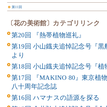
第11回
〔花の美術館〕カテゴリリンク
第20回 『熱帯植物巡礼』
第19回 小山鐡夫追悼記念号『
より
第18回 小山鐡夫追悼記念号『
第17回 『MAKINO 80』東
八十周年記念誌
第16回 ハマナスの語源を探る