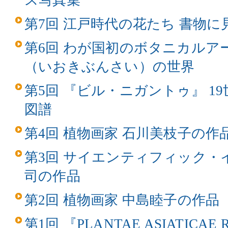
ス写真集
第7回 江戸時代の花たち 書物
第6回 わが国初のボタニカルア
（いおきぶんさい）の世界
第5回 『ビル・ニガントゥ』 1
図譜
第4回 植物画家 石川美枝子の作
第3回 サイエンティフィック・
司の作品
第2回 植物画家 中島睦子の作品
第1回 『PLANTAE ASIATICAE 