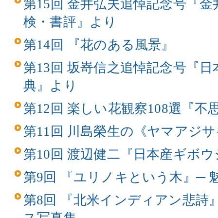
第15回 金井弘夫追悼記念号『
検・書評』より
第14回 『花のある風景』
第13回 坂嵜信之追悼記念号『
典』より
第12回 楽しい花観察108選『
第11回 川島榮生の《ヤマアジ
第10回 渡辺健二『日本産ギボ
第9回 『ユリノキという木』─
第8回 『北米インディアン悲詩