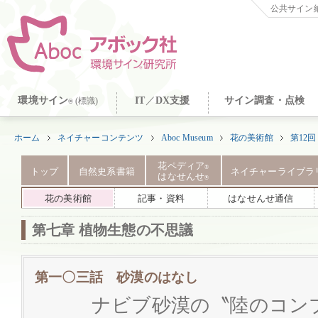
公共サイン納
環境サイン
IT
／
DX支援
サイン調査・点検
(標識)
®
ホーム
ネイチャーコンテンツ
Aboc Museum
花の美術館
第12
花ペディア
®
トップ
自然史系書籍
ネイチャーライブラ
はなせんせ
®
花の美術館
記事・資料
はなせんせ通信
第七章 植物生態の不思議
第一〇三話 砂漠のはなし
ナビブ砂漠の〝陸のコン