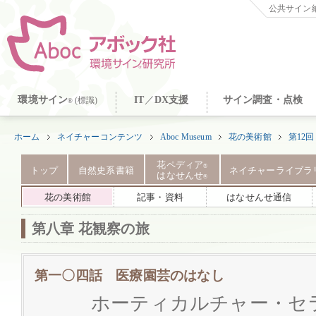
公共サイン納
環境サイン
IT
／
DX支援
サイン調査・点検
(標識)
®
ホーム
ネイチャーコンテンツ
Aboc Museum
花の美術館
第12
花ペディア
®
トップ
自然史系書籍
ネイチャーライブラ
はなせんせ
®
花の美術館
記事・資料
はなせんせ通信
第八章 花観察の旅
第一〇四話 医療園芸のはなし
ホーティカルチャー・セ