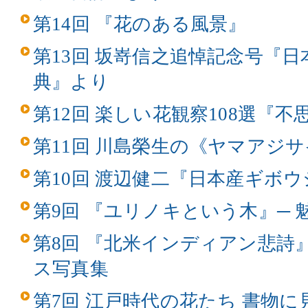
第14回 『花のある風景』
第13回 坂嵜信之追悼記念号『
典』より
第12回 楽しい花観察108選『
第11回 川島榮生の《ヤマアジ
第10回 渡辺健二『日本産ギボ
第9回 『ユリノキという木』─
第8回 『北米インディアン悲詩
ス写真集
第7回 江戸時代の花たち 書物