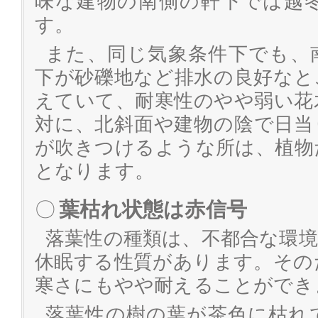
味な建物の南側の軒下では越
す。
また、同じ気象条件下でも、
下が砂礫地など排水の良好なと
えていて、耐寒性のやや弱い花
対に、北斜面や建物の陰で日当
が吹きつけるような所は、植物
となります。
〇
葉枯れ状態は赤信号
落葉性の種類は、不都合な環
休眠する性質があります。その
寒さにもやや耐えることができ
落葉性の樹の葉が茶色に枯れ