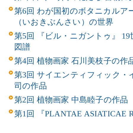
第6回 わが国初のボタニカルア
（いおきぶんさい）の世界
第5回 『ビル・ニガントゥ』 1
図譜
第4回 植物画家 石川美枝子の作
第3回 サイエンティフィック・
司の作品
第2回 植物画家 中島睦子の作品
第1回 『PLANTAE ASIATICAE 