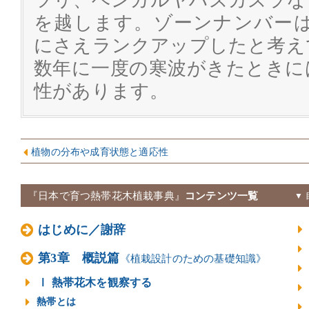
ツリ、ベンガルヤハズカズラな
を越します。ゾーンナンバーは、
にさえランクアップしたと考え
数年に一度の寒波がきたときに
性があります。
植物の分布や成育状態と適応性
『日本で育つ熱帯花木植栽事典』
コンテンツ一覧
▼
はじめに／謝辞
第3章 概説篇
《植栽設計のための基礎知識》
Ⅰ 熱帯花木を観察する
熱帯とは