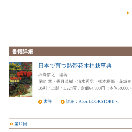
書籍詳細
日本で育つ熱帯花木植栽事典
坂嵜信之 編著
尾崎 章・香月茂樹・清水秀男・橋本梧郎・花城
B5判 / 上製 / 1,224頁 / 定価64,900円（本体59,000+税
書評
詳細：Aboc BOOKSTOREへ
第12回