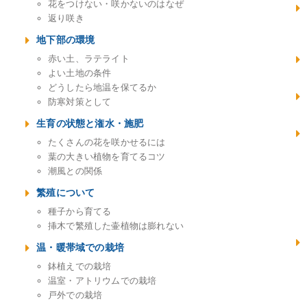
花をつけない・咲かないのはなぜ
返り咲き
地下部の環境
赤い土、ラテライト
よい土地の条件
どうしたら地温を保てるか
防寒対策として
生育の状態と潅水・施肥
たくさんの花を咲かせるには
葉の大きい植物を育てるコツ
潮風との関係
繁殖について
種子から育てる
挿木で繁殖した壷植物は膨れない
温・暖帯域での栽培
鉢植えでの栽培
温室・アトリウムでの栽培
戸外での栽培