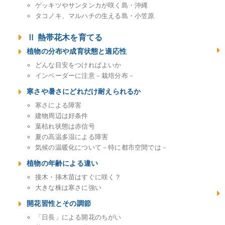
ゲッキツやサンタンカが咲く島・沖縄
タコノキ、マルハチの生える島・小笠原
Ⅱ 熱帯花木を育てる
植物の分布や成育状態と適応性
どんな目安をつければよいか
インベーダーに注意－栽培分布－
寒さや暑さにどれだけ耐えられるか
寒さによる障害
建物周辺は好条件
葉枯れ状態は赤信号
夏の高温多湿による障害
気候の温暖化について－特に都市空間では－
植物の年齢による違い
接木・挿木苗はすぐに咲く？
大きな株は寒さに強い
開花習性とその調節
「日長」による開花のちがい