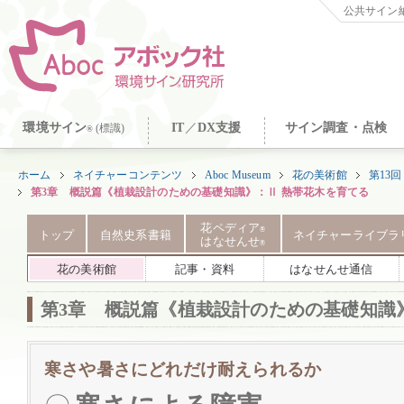
公共サイン納
環境サイン
IT
／
DX支援
サイン調査・点検
(標識)
®
ホーム
ネイチャーコンテンツ
Aboc Museum
花の美術館
第13
第3章 概説篇《植栽設計のための基礎知識》：Ⅱ 熱帯花木を育てる
花ペディア
®
トップ
自然史系書籍
ネイチャーライブラ
はなせんせ
®
花の美術館
記事・資料
はなせんせ通信
第3章 概説篇《植栽設計のための基礎知識
寒さや暑さにどれだけ耐えられるか