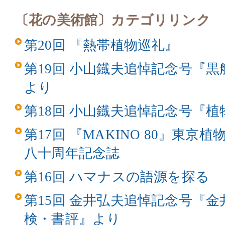
〔花の美術館〕カテゴリリンク
第20回 『熱帯植物巡礼』
第19回 小山鐡夫追悼記念号『
より
第18回 小山鐡夫追悼記念号『
第17回 『MAKINO 80』東
八十周年記念誌
第16回 ハマナスの語源を探る
第15回 金井弘夫追悼記念号『
検・書評』より