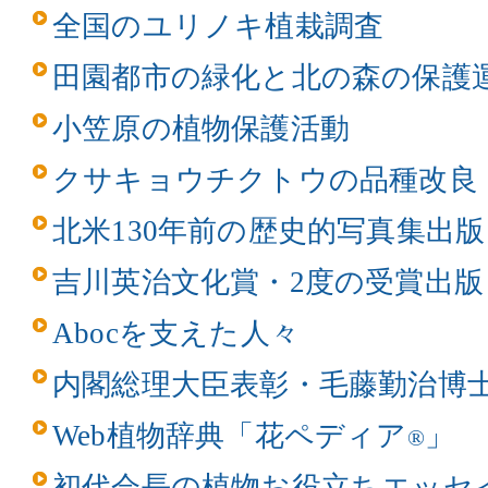
全国のユリノキ植栽調査
田園都市の緑化と北の森の保護
小笠原の植物保護活動
クサキョウチクトウの品種改良
北米130年前の歴史的写真集出版
吉川英治文化賞・2度の受賞出版
Abocを支えた人々
内閣総理大臣表彰・毛藤勤治博
Web植物辞典「花ペディア
」
®
初代会長の植物お役立ちエッセ