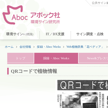
公共サイン納
環境サイン
IT
／
DX支援
サイン調査・点検
(標識)
®
ホーム
会社情報
採録・Aboc Works
Web植物辞典「花ペディア」
トップ
採録・Aboc Works
News&プレ
QRコードで植物情報