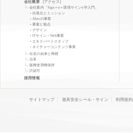
会社概要
[アクセス]
会社案内「Sign＋α＝環境サイン
学入門」
®
出発点とミッション
Abocの事業
要素と観点
デザイン
ITサイン・Web事業
エキスパートスタッフ
ネイチャーコンテンツ事業
社名の由来と商標
沿革
版権使用権保持
許認可
採用情報
サイトマップ
遊具安全シール・サイン
利用規約