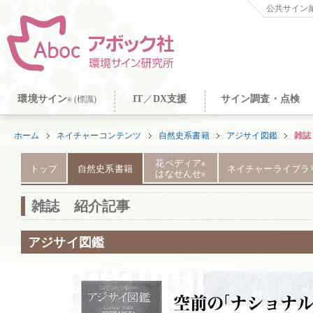
公共サイン納
環境サイン
IT
／
DX支援
サイン調査・点検
(標識)
®
ホーム
ネイチャーコンテンツ
自然史系書籍
アジサイ図鑑
雑誌
花ペディア
®
トップ
自然史系書籍
ネイチャーライブラ
はなせんせ
®
雑誌 紹介記事
アジサイ図鑑