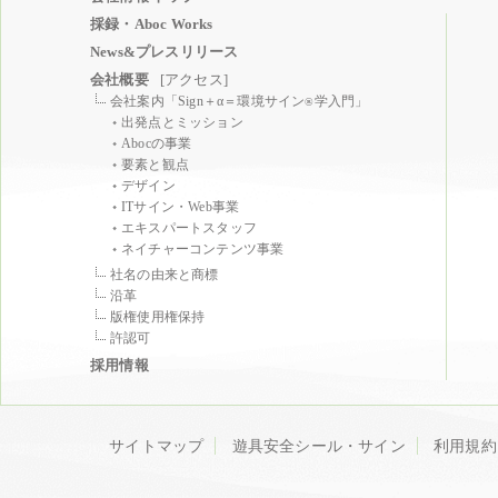
採録・Aboc Works
News&プレスリリース
会社概要
[アクセス]
会社案内「Sign＋α＝環境サイン
学入門」
®
出発点とミッション
Abocの事業
要素と観点
デザイン
ITサイン・Web事業
エキスパートスタッフ
ネイチャーコンテンツ事業
社名の由来と商標
沿革
版権使用権保持
許認可
採用情報
サイトマップ
遊具安全シール・サイン
利用規約