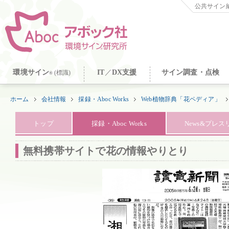
公共サイン納
環境サイン
IT
／
DX支援
サイン調査・点検
(標識)
®
ホーム
会社情報
採録・Aboc Works
Web植物辞典「花ペディア」
トップ
採録・Aboc Works
News&プレ
無料携帯サイトで花の情報やりとり