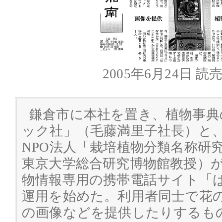
2005年6月24日 
鎌倉市に本社を置き、植物事典
ック社」（毛藤満里子社長）と
NPO法人「栽培植物分類名称研
東京大学総合研究博物館教授）
物情報専用の携帯電話サイト「
運用を始めた。利用者同士で花
の画像などを提供したりするも