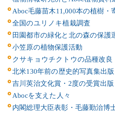
Aboc毛藤苗木11,000本の植樹
全国のユリノキ植栽調査
田園都市の緑化と北の森の保護
小笠原の植物保護活動
クサキョウチクトウの品種改良
北米130年前の歴史的写真集出版
吉川英治文化賞・2度の受賞出版
Abocを支えた人々
内閣総理大臣表彰・毛藤勤治博