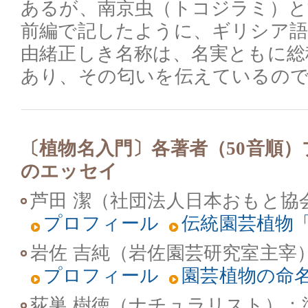
あるが、南京虫（トコジラミ）と
前編で記したように、ギリシア語
由緒正しき名称は、名実ともに総称
あり、その匂いを伝えているの
〔植物名入門〕各著者（50音順
のエッセイ
芦田 潔（社団法人日本おもと協
プロフィール
伝統園芸植物
岩佐 吉純（岩佐園芸研究室主宰
プロフィール
園芸植物の命
荻巣 樹徳（ナチュラリスト）
：