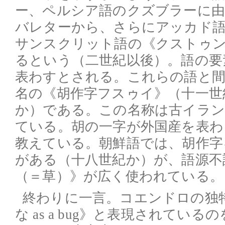
ー、ペルシア語のクズブラーに由
バレターから、さらにアッカド
サンスクリット語の《クストゥ
るという（二世紀以後）。語の要
表わすとされる。これらの語と間
名の《胡作字フスゥイ》（十一世
か）である。この名称は古イラン
ている。胡の一字が外国産を表わ
教えている。朝鮮語では、胡作字
がある（十八世紀か）が、語源不
（＝草）》が広く使われている。
終わりに一言。コエンドロの独
な as a bug》と表現されてい