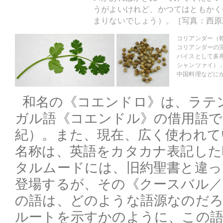
うがよいけれど、かつてはともかく
まりないでしょう）。［写真：西原
コリアンダー（
コリアンダーの
パイスとして多
シャンツァイ）
中国料理などに
和名の《コエンドロ》は、ラテ
ガル語《コエンドル》の借用語で
紀）。また、現在、広く使われて
名称は、英語をカタカナ表記した
タルムードには、旧約聖書と違
登場するが、その《クースバル／
の語は、どのような語源なのだ
ルートを示すかのように、この