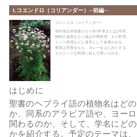
1.コエンドロ（コリアンダー）─前編─
コエンドロ（コリアンダー）
地中海沿岸原産のセリ科1年草または2年草。
独特の臭気をもつ葉は中華料理、タイ料理、
インド料理などに香草として多用される。
果実は芳香をもち、カレーをはじめとする
エスニックな料理に好んで用いられる。
はじめに
聖書のヘブライ語の植物名はど
か、同系のアラビア語や、ヨーロ
関わるのか、そして、学名にど
かを紹介する。予定のテーマは