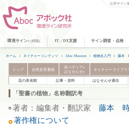
公共サイン納
環境サイン
IT
／
DX支援
サイン調査・点検
(標識)
®
ホーム
ネイチャーコンテンツ
Aboc Museum
植物名入門
藤本 
花ペディア
®
トップ
自然史系書籍
ネイチャーライブラ
はなせんせ
®
花の美術館
記事・資料
はなせんせ通信
「聖書の植物」名称翻訳考
著者：編集者・翻訳家
藤本 
著作権について