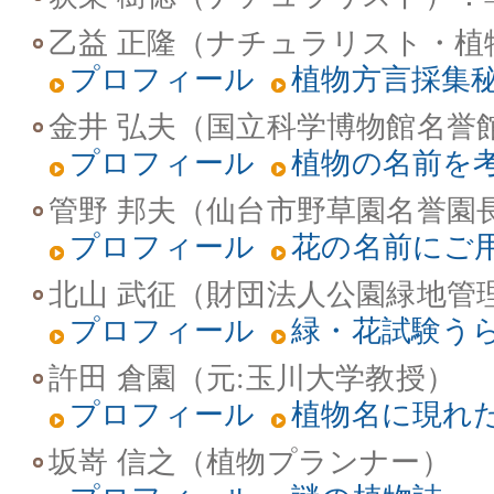
乙益 正隆（ナチュラリスト・植
プロフィール
植物方言採集
金井 弘夫（国立科学博物館名誉
プロフィール
植物の名前を
管野 邦夫（仙台市野草園名誉園
プロフィール
花の名前にご
北山 武征（財団法人公園緑地管
プロフィール
緑・花試験う
許田 倉園（元:玉川大学教授）
プロフィール
植物名に現れ
坂嵜 信之（植物プランナー）