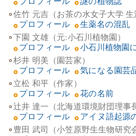
プロフィール
謎の植物誌
佐竹 元吉（お茶の水女子大学 
プロフィール
生薬名の混乱
下園 文雄（元:小石川植物園）
プロフィール
小石川植物園
杉井 明美（園芸家）
プロフィール
気になる園芸
立松 和平（作家）
プロフィール
花の名前
辻井 達一（北海道環境財団理事
プロフィール
アイヌ語起源
豊田 武司（小笠原野生生物研究