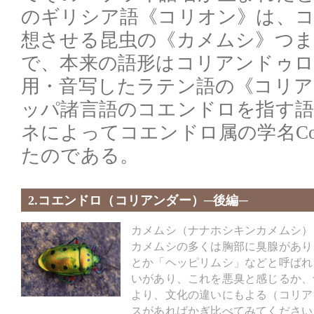
のギリシア語《コリオン》は、
想させる昆虫の《カメムシ》つ
で、本来の語形はコリアンドゥ
用・音写したラテン語の《コリア
ッパ諸言語のコエンドロを指す
ネによってコエンドロ属の学名Cor
たのである。
2.コエンドロ（コリアンダー）─後編─
カメムシ（ナナホシキンカメムシ）
カメムシの多くは胸部に臭腺があり
とか「ヘッピリムシ」などと呼ばれ
いがあり、これを悪臭と感じるか、
より、文化の違いにもよる（コリア
スがあればかぎ比べてみてください