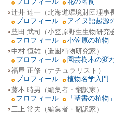
プロフィール
花の名前
辻井 達一（北海道環境財団理事
プロフィール
アイヌ語起源
豊田 武司（小笠原野生生物研究
プロフィール
小笠原の植物
中村 恒雄（造園植物研究家）
プロフィール
園芸樹木の変
福屋 正修（ナチュラリスト）
プロフィール
植物名学入門
藤本 時男（編集者・翻訳家）
プロフィール
「聖書の植物
三上 常夫（編集者・翻訳家）