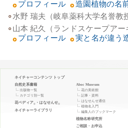
プロフィール
造園植物の名
水野 瑞夫（岐阜薬科大学名誉教
山本 紀久（ランドスケープアー
プロフィール
実と名が違う
ネイチャーコンテンツ トップ
自然史系書籍
Aboc Museum
出版物一覧
花の美術館
カテゴリ別一覧
記事・資料
はなせんせ通信
花ペディア
・はなせんせ
®
®
植物名入門
ネイチャーライブラリ
編集人のブックマーク
植物名称研究所
ご相談・お申込