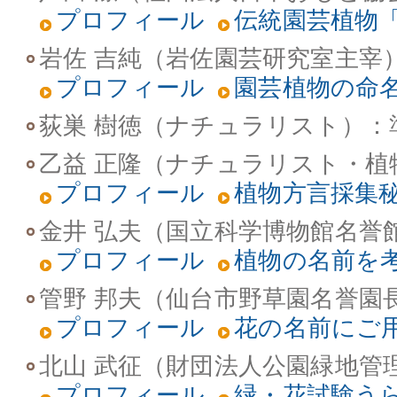
プロフィール
伝統園芸植物
岩佐 吉純（岩佐園芸研究室主宰
プロフィール
園芸植物の命
荻巣 樹徳（ナチュラリスト）
：
乙益 正隆（ナチュラリスト・植
プロフィール
植物方言採集
金井 弘夫（国立科学博物館名誉
プロフィール
植物の名前を
管野 邦夫（仙台市野草園名誉園
プロフィール
花の名前にご
北山 武征（財団法人公園緑地管
プロフィール
緑・花試験う