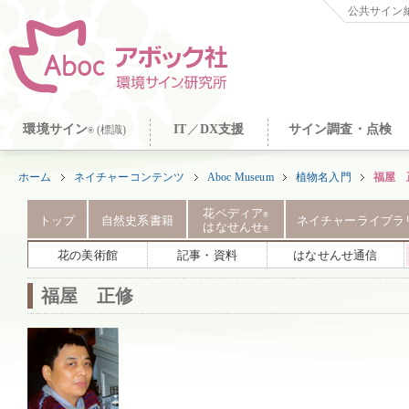
公共サイン納
環境サイン
IT
／
DX支援
サイン調査・点検
(標識)
®
ホーム
ネイチャーコンテンツ
Aboc Museum
植物名入門
福屋 
花ペディア
®
トップ
自然史系書籍
ネイチャーライブラ
はなせんせ
®
花の美術館
記事・資料
はなせんせ通信
福屋 正修