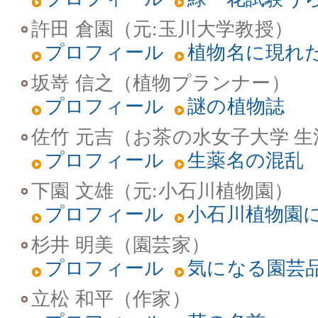
許田 倉園（元:玉川大学教授）
プロフィール
植物名に現れ
坂嵜 信之（植物プランナー）
プロフィール
謎の植物誌
佐竹 元吉（お茶の水女子大学 
プロフィール
生薬名の混乱
下園 文雄（元:小石川植物園）
プロフィール
小石川植物園
杉井 明美（園芸家）
プロフィール
気になる園芸
立松 和平（作家）