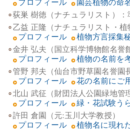
プロフィール
園芸植物の命
荻巣 樹徳（ナチュラリスト）
：
乙益 正隆（ナチュラリスト・植
プロフィール
植物方言採集
金井 弘夫（国立科学博物館名誉
プロフィール
植物の名前を
管野 邦夫（仙台市野草園名誉園
プロフィール
花の名前にご
北山 武征（財団法人公園緑地管
プロフィール
緑・花試験う
許田 倉園（元:玉川大学教授）
プロフィール
植物名に現れ