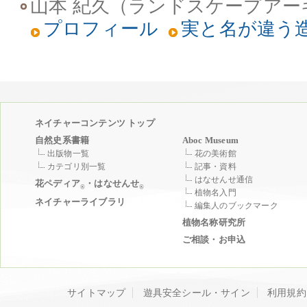
山本 紀久（ランドスケープアー
プロフィール
実と名が違う
ネイチャーコンテンツ トップ
自然史系書籍
Aboc Museum
出版物一覧
花の美術館
カテゴリ別一覧
記事・資料
はなせんせ通信
花ペディア
・はなせんせ
®
®
植物名入門
ネイチャーライブラリ
編集人のブックマーク
植物名称研究所
ご相談・お申込
サイトマップ
遊具安全シール・サイン
利用規約