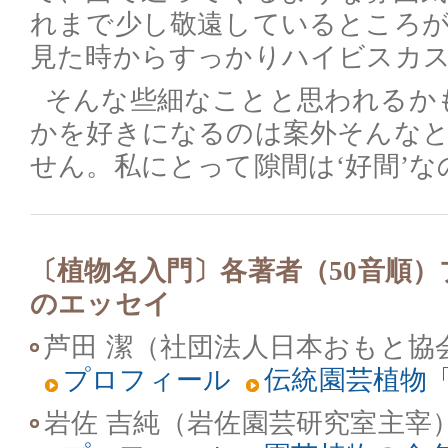
れまで少し敬遠しているところ
見た時からすっかりハイビスカ
そんな些細なことと思われるか
かを好きになるのは案外そんな
せん。私にとって隙間は‘好間’な
〔植物名入門〕各著者（50音順
のエッセイ
芦田 潔（社団法人日本おもと協
プロフィール
伝統園芸植物
岩佐 吉純（岩佐園芸研究室主宰