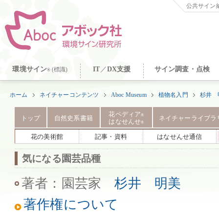
公共サイン納
環境サイン
IT
／
DX支援
サイン調査・点検
(標識)
®
ホーム
ネイチャーコンテンツ
Aboc Museum
植物名入門
杉井 
花ペディア
®
トップ
自然史系書籍
ネイチャーライブラ
はなせんせ
®
花の美術館
記事・資料
はなせんせ通信
気になる園芸品種
著者：園芸家
杉井 明美
著作権について