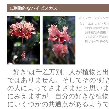
1.刺激的なハイビスカス
左：フウリンブッソウ
右：「エル カピトリ
雄ずい筒の先が弁
熱帯植物の図鑑『
‘パゴダ’と呼ば
同じものであるな
‘好き’は千差万別、人が植物と
ではありません。そしてその‘好
の人によってさまざまだと思い
にみえますが、自分の好きな植
にいくつかの共通点があるよう