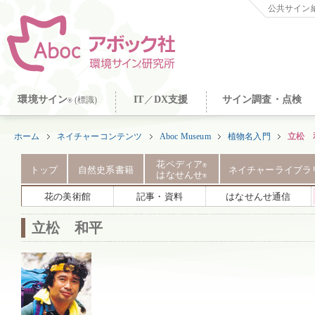
公共サイン納
環境サイン
IT
／
DX支援
サイン調査・点検
(標識)
®
ホーム
ネイチャーコンテンツ
Aboc Museum
植物名入門
立松 
花ペディア
®
トップ
自然史系書籍
ネイチャーライブラ
はなせんせ
®
花の美術館
記事・資料
はなせんせ通信
立松 和平