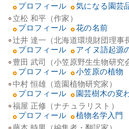
プロフィール
気になる園芸
立松 和平（作家）
プロフィール
花の名前
辻井 達一（北海道環境財団理事
プロフィール
アイヌ語起源
豊田 武司（小笠原野生生物研究
プロフィール
小笠原の植物
中村 恒雄（造園植物研究家）
プロフィール
園芸樹木の変
福屋 正修（ナチュラリスト）
プロフィール
植物名学入門
藤本 時男（編集者・翻訳家）