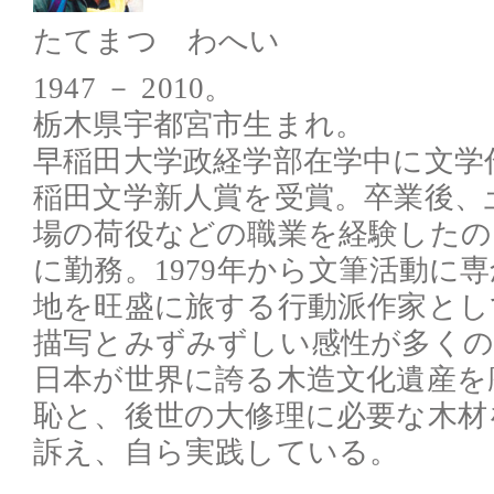
たてまつ わへい
1947 － 2010。
栃木県宇都宮市生まれ。
早稲田大学政経学部在学中に文学
稲田文学新人賞を受賞。卒業後、
場の荷役などの職業を経験したの
に勤務。1979年から文筆活動に
地を旺盛に旅する行動派作家とし
描写とみずみずしい感性が多くの
日本が世界に誇る木造文化遺産を
恥と、後世の大修理に必要な木材
訴え、自ら実践している。