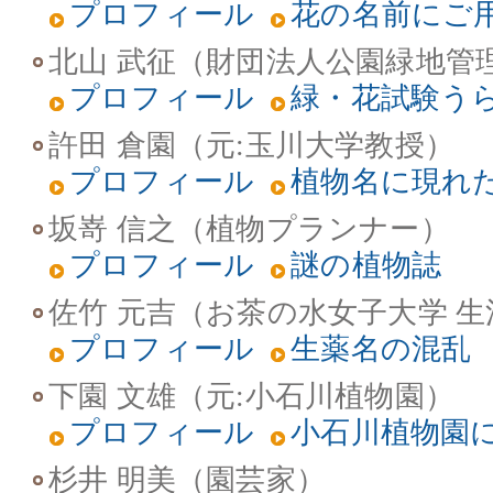
プロフィール
花の名前にご
北山 武征（財団法人公園緑地管
プロフィール
緑・花試験う
許田 倉園（元:玉川大学教授）
プロフィール
植物名に現れ
坂嵜 信之（植物プランナー）
プロフィール
謎の植物誌
佐竹 元吉（お茶の水女子大学 
プロフィール
生薬名の混乱
下園 文雄（元:小石川植物園）
プロフィール
小石川植物園
杉井 明美（園芸家）