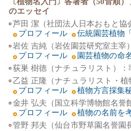
〔植物名入門〕各著者（50音順
のエッセイ
芦田 潔（社団法人日本おもと協
プロフィール
伝統園芸植物
岩佐 吉純（岩佐園芸研究室主宰
プロフィール
園芸植物の命
荻巣 樹徳（ナチュラリスト）
：
乙益 正隆（ナチュラリスト・植
プロフィール
植物方言採集
金井 弘夫（国立科学博物館名誉
プロフィール
植物の名前を
管野 邦夫（仙台市野草園名誉園