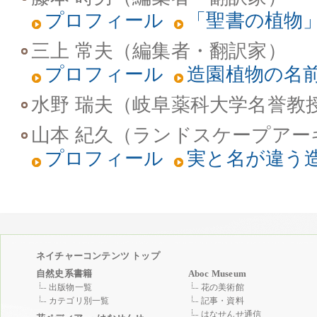
プロフィール
「聖書の植物
三上 常夫（編集者・翻訳家）
プロフィール
造園植物の名
水野 瑞夫（岐阜薬科大学名誉教
山本 紀久（ランドスケープアー
プロフィール
実と名が違う
ネイチャーコンテンツ トップ
自然史系書籍
Aboc Museum
出版物一覧
花の美術館
カテゴリ別一覧
記事・資料
はなせんせ通信