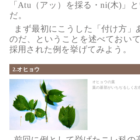
「Atu（アッ）を採る・ni(木)
だ。
まず最初にこうした「付け方」
のだ、ということを述べておい
採用された例を挙げてみよう。
2.オヒョウ
オヒョウの葉
葉の基部がいちぢるしく左
前回に例として挙げたニレ科の高