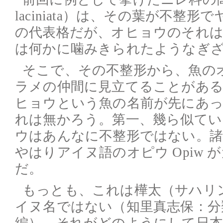
laciniata）は、その葉が不整
の代表格だが、オヒョウのそれは
は何かに噛みきられたようなぎ
そこで、その不整形から、魚の
ラメの仲間に見立てることがあ
ヒョウという魚の名前が先にあ
れは無かろう。第一、幾ら似てい
ウはあんなに不整形ではない。
やはりアイヌ語のオピウ Opiw
だ。
もっとも、これは樺太（サハリ
イヌ名ではない（知里真志保：分