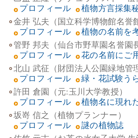
プロフィール
植物方言採集
金井 弘夫（国立科学博物館名誉
プロフィール
植物の名前を
管野 邦夫（仙台市野草園名誉園
プロフィール
花の名前にご
北山 武征（財団法人公園緑地管
プロフィール
緑・花試験う
許田 倉園（元:玉川大学教授）
プロフィール
植物名に現れ
坂嵜 信之（植物プランナー）
プロフィール
謎の植物誌