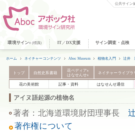
公共サイン納
環境サイン
IT
／
DX支援
サイン調査・点検
(標識)
®
ホーム
ネイチャーコンテンツ
Aboc Museum
植物名入門
辻井 
花ペディア
®
トップ
自然史系書籍
ネイチャーライブラ
はなせんせ
®
花の美術館
記事・資料
はなせんせ通信
アイヌ語起源の植物名
著者：北海道環境財団理事長
著作権について