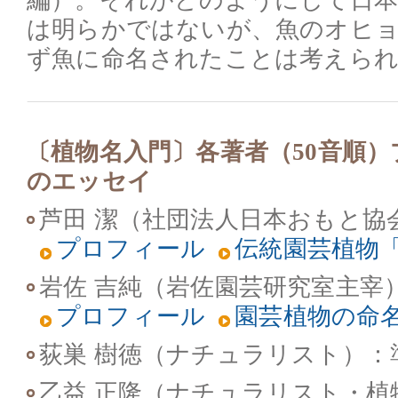
編）。それがどのようにして日
は明らかではないが、魚のオヒ
ず魚に命名されたことは考えら
〔植物名入門〕各著者（50音順
のエッセイ
芦田 潔（社団法人日本おもと協
プロフィール
伝統園芸植物
岩佐 吉純（岩佐園芸研究室主宰
プロフィール
園芸植物の命
荻巣 樹徳（ナチュラリスト）
：
乙益 正隆（ナチュラリスト・植