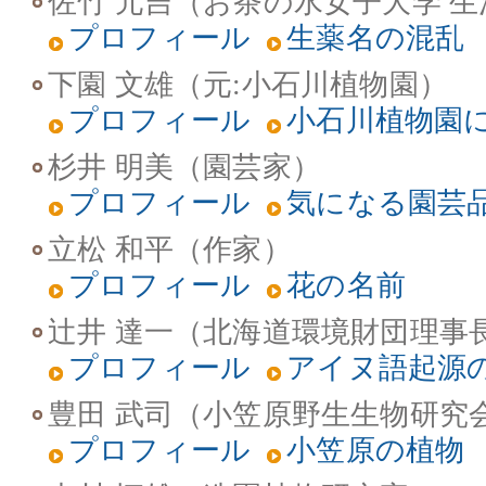
佐竹 元吉（お茶の水女子大学 
プロフィール
生薬名の混乱
下園 文雄（元:小石川植物園）
プロフィール
小石川植物園
杉井 明美（園芸家）
プロフィール
気になる園芸
立松 和平（作家）
プロフィール
花の名前
辻井 達一（北海道環境財団理事
プロフィール
アイヌ語起源
豊田 武司（小笠原野生生物研究
プロフィール
小笠原の植物