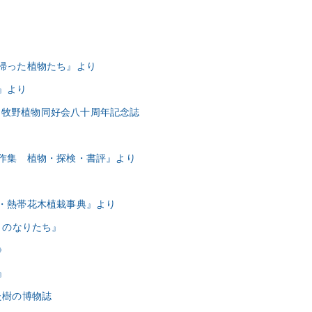
ち帰った植物たち』より
』より
好会・牧野植物同好会八十周年記念誌
著作集 植物・探検・書評』より
つ・熱帯花木植栽事典』より
花々のなりたち』
》
』
た樹の博物誌