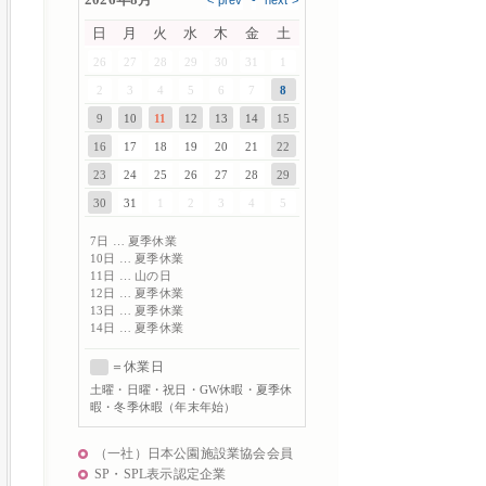
日
月
火
水
木
金
土
26
27
28
29
30
31
1
2
3
4
5
6
7
8
9
10
11
12
13
14
15
16
17
18
19
20
21
22
23
24
25
26
27
28
29
30
31
1
2
3
4
5
7日 … 夏季休業
10日 … 夏季休業
11日 … 山の日
12日 … 夏季休業
13日 … 夏季休業
14日 … 夏季休業
＝休業日
土曜
・日曜・祝日・GW休暇・夏季休
暇・冬季休暇（年末年始）
（一社）日本公園施設業協会会員
SP・SPL表示認定企業