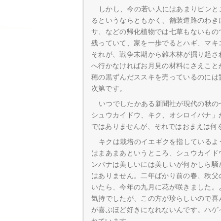
しかし、今の若い人にはあまりピンと
るというならともかく、舗装道路のわき
サ、などの帰化植物では七草もないもの
残っていて、家を一歩でるとハギ、マキ
それが、戦争末期から雑木林が掘り起さ
へ行かなければお月見の材料にさえこと
穂の黒ずんだススキを売っているのには
次第です。
いつでしたかある新聞社が現代の秋の
シュウカイドウ、キク、オシロイバナ」
ではありませんが、それではおまえは何
キクは栽培のイエギクを指しているよ
はまあまあというところ、シュウカイド
ンバナは美しいには美しいが何かしら騒
はありません。二年ばかり前の春、秩父
いたら、今年の九月に花が咲きました。
気持でしたが、この方が珍らしいので喜
が喜ぶほど好きになれないんです。ハゲ