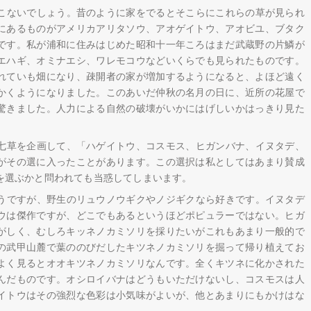
こないでしょう。昔のように家をでるとそこらにこれらの草が見られ
にあるものがアメリカアリタソウ、アオゲイトウ、アオビユ、ブタク
です。私が浦和に住みはじめた昭和十一年ころはまだ武蔵野の片鱗が
エハギ、オミナエシ、ワレモコウなどいくらでも見られたものです。
れていも畑になり、疎開者の家が増加するようになると、よほど遠く
かくようになりました。このあいだ仲秋の名月の日に、近所の花屋で
驚きました。人力による自然の破壊がいかにはげしいかはっきり見た
七草を企画して、「ハゲイトウ、コスモス、ヒガンバナ、イヌタデ、
がその選に入ったことがあります。この選択は私としてはあまり賛成
を選ぶかと問われても当惑してしまいます。
うですが、野生のリュウノウギクやノジギクなら好きです。イヌタデ
ウは傑作ですが、どこでもあるというほどポピュラーではない。ヒガ
がしく、むしろキッネノカミソリを採りたいがこれもあまり一般的で
の武甲山麓で葉ののびだしたキツネノカミソリを掘って帰り植えてお
よく見るとオオキツネノカミソリなんです。全くキツネに化かされた
んだものです。オシロイバナはどうもいただけないし、コスモスは人
イトウはその強烈な色彩は小気味がよいが、他とあまりにもかけはな