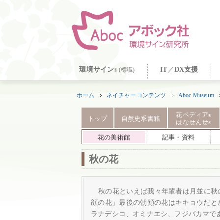
環境サイン
IT
／
DX支援
(標識)
®
ホーム
ネイチャーコンテンツ
Aboc Museum
花ペディア
®
トップ
自然史系書籍
はなせんせ
®
花の美術館
記事・資料
秋の花
秋の花といえば我々年輩者は月並に秋
顔の花」最後の朝顔の花はキキョウだと
ラナデシコ、オミナエシ、フジバカマで