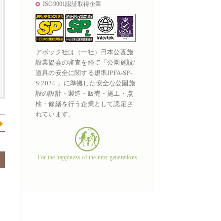
ISO9001認証取得企業
アボック社は（一社）日本公園施
設業協会の審査を経て「公園施設/
遊具の安全に関する規準JPFA-SP-
S:2024 」に準拠した安全な公園施
設の設計・製造・販売・施工・点
検・修繕を行う企業として認定さ
れています。
For the happiness of the next generations