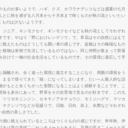
のものが多いようで、ハギ、クズ、カワラナデシコなどは盛夏の七月
んとに秋を感ずる八月末から十月末まで咲くものが秋の花といいたい
くものは少ないようです。
、ジニア、キンモクセイ、ギンモクセイなども秋の花としてそれぞれ
きです。やはり「野におけレンゲソウ」で、草花はその自然にはえて
に植えたものはどうしても囲い者の感じです。盆栽はその極端なもの
と植物は単独で生活しているものではない。同じ仲間が集まって群落
み分けて一種の社会生活をしているものです。その環境に適応して手
ら隔離され、全く違った環境に孤立することになり、周囲の環視をう
。まるで借りてきた「猫」になってしまいます。たいへん擬人的な話
物がもとと全くちがった形態になることはよく経験することです。こ
意味も多分にあって、野草をその生育地で見るのが好きです。この九
、ツリガネニンジン、セキヤノアキチョウジ、モミジハグマ、マツカ
、ヤクシソウなどが花盛りで、日陰、日向、岩上、水際などそれぞれ
い自然の美しさでした。
の側に植えられているところはつくりものの感じですが、昨年秋、伊
ブキは葉の直径二〇センチメートルあまり、花序の高さ二メートル近