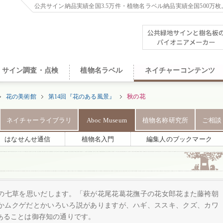
公共サイン納品実績全国3.5万件・植物名ラベル納品実績全国500万枚
サイン調査・点検
植物名ラベル
ネイチャーコンテンツ
花の美術館
第14回『花のある風景』
秋の花
ネイチャーライブラリ
Aboc Museum
植物名称研究所
ご相談
はなせんせ通信
植物名入門
編集人のブックマーク
の七草を思いだします。「萩が花尾花葛花撫子の花女郎花また藤袴朝
かムクゲだとかいろいろ説がありますが、ハギ、ススキ、クズ、カワ
あることは御存知の通りです。