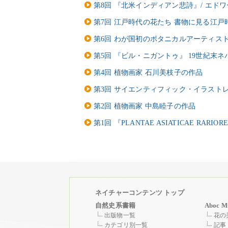
第8回 『北米インディアン悲詩』/ エド
第7回 江戸時代の花たち 書物に見る江
第6回 わが国初のボタニカルアーティス
第5回 『ビル・ニガントゥ』 19世紀末
第4回 植物画家 石川美枝子の作品
第3回 サイエンティフィック・イラスト
第2回 植物画家 中島睦子の作品
第1回 『PLANTAE ASIATICAE RARIOR
ネイチャーコンテンツ トップ
自然史系書籍
Aboc M
出版物一覧
花の
カテゴリ別一覧
記事