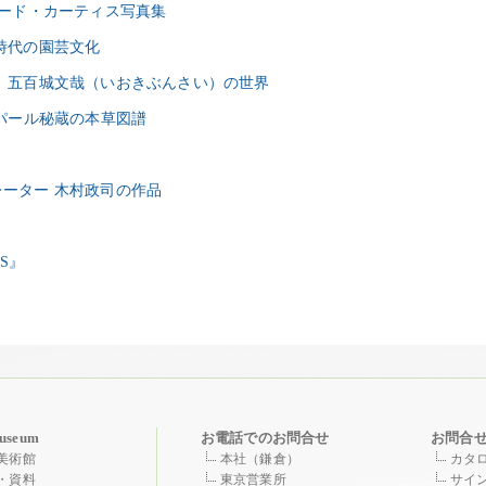
ワード・カーティス写真集
戸時代の園芸文化
ト 五百城文哉（いおきぶんさい）の世界
ネパール秘蔵の本草図譜
レーター 木村政司の作品
ES』
useum
お電話でのお問合せ
お問合
美術館
本社（鎌倉）
カタ
・資料
東京営業所
サイ