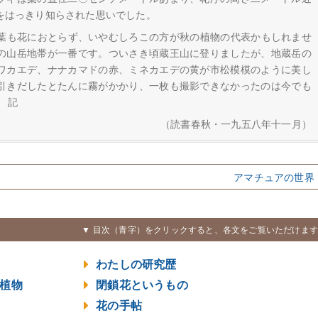
をはっきり知らされた思いでした。
葉も花におとらず、いやむしろこの方が秋の植物の代表かもしれませ
の山岳地帯が一番です。ついさき頃蔵王山に登りましたが、地蔵岳の
ワカエデ、ナナカマドの赤、ミネカエデの黄が市松模模のように美し
引きだしたとたんに霧がかかり、一枚も撮影できなかったのは今でも
 記
（読書春秋・一九五八年十一月）
アマチュアの世界
▼ 目次（青字）をクリックすると、各文をご覧いただけます
わたしの研究歴
植物
閉鎖花というもの
花の手帖