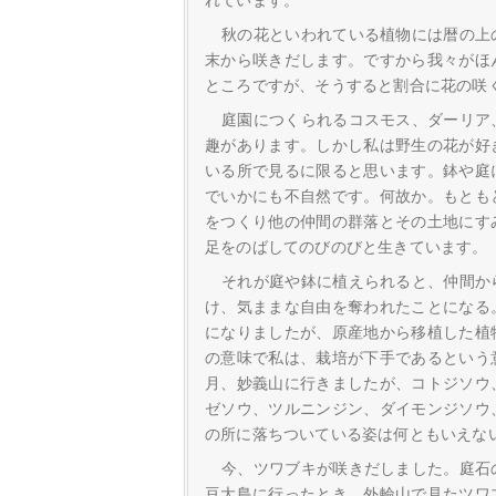
れています。
秋の花といわれている植物には暦の上
末から咲きだします。ですから我々がほ
ところですが、そうすると割合に花の咲
庭園につくられるコスモス、ダーリア
趣があります。しかし私は野生の花が好
いる所で見るに限ると思います。鉢や庭
でいかにも不自然です。何故か。もとも
をつくり他の仲間の群落とその土地にす
足をのばしてのびのびと生きています。
それが庭や鉢に植えられると、仲間か
け、気ままな自由を奪われたことになる
になりましたが、原産地から移植した植
の意味で私は、栽培が下手であるという
月、妙義山に行きましたが、コトジソウ
ゼソウ、ツルニンジン、ダイモンジソウ
の所に落ちついている姿は何ともいえな
今、ツワブキが咲きだしました。庭石
豆大島に行ったとき、外輪山で見たツワ