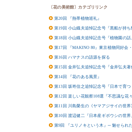
〔花の美術館〕カテゴリリンク
第20回 『熱帯植物巡礼』
第19回 小山鐡夫追悼記念号『黒船が持
第18回 小山鐡夫追悼記念号『植物園の話
第17回 『MAKINO 80』東京植物同
第16回 ハマナスの語源を探る
第15回 金井弘夫追悼記念号『金井弘夫
第14回 『花のある風景』
第13回 坂嵜信之追悼記念号『日本で育
第12回 楽しい花観察108選『不思議な
第11回 川島榮生の《ヤマアジサイの世界
第10回 渡辺健二『日本産ギボウシの世界
第9回 『ユリノキという木』─ 魅せられ