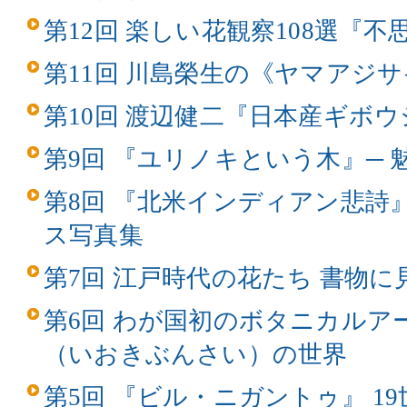
第12回 楽しい花観察108選『
第11回 川島榮生の《ヤマアジ
第10回 渡辺健二『日本産ギボ
第9回 『ユリノキという木』─
第8回 『北米インディアン悲詩
ス写真集
第7回 江戸時代の花たち 書物
第6回 わが国初のボタニカルア
（いおきぶんさい）の世界
第5回 『ビル・ニガントゥ』 1