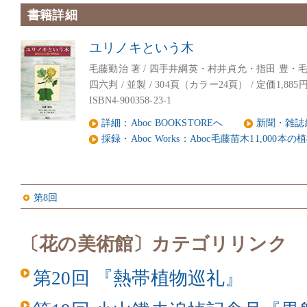
書籍詳細
ユリノキという木
毛藤勤治 著 / 四手井綱英・村井貞允・指田 豊・
四六判 / 並製 / 304頁（カラー24頁） / 定価1,885
ISBN4-900358-23-1
詳細：Aboc BOOKSTOREへ
新聞・雑誌
採録・Aboc Works：Aboc毛藤苗木11,000
第8回
〔花の美術館〕カテゴリリンク
第20回 『熱帯植物巡礼』