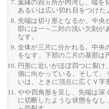
葉縁の四ヵ所が内湾し、端を
あるいは広い切れ目をつけた
先端は切り形となるか、中央
部には一～二対の浅い欠刻が
なす。
全体が三片に分かれる。中央
をなす。下部の二片の基部は
円形に近いがほぼ四つに裂け
側に向かっている。そして、
いは、ときに頂点に広くＶ字
やや四角形を呈し、先端は深
に切断したような状態をなし
～四裂す。