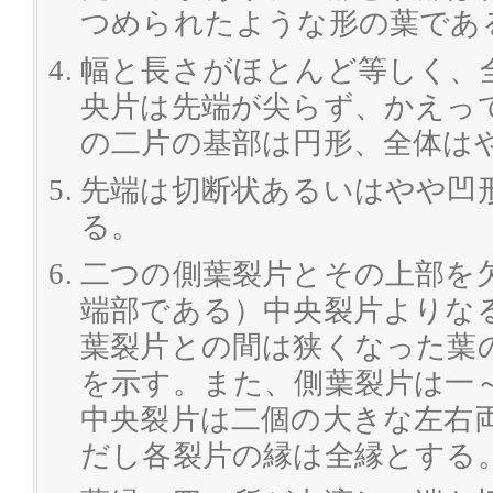
つめられたような形の葉であ
幅と長さがほとんど等しく、
央片は先端が尖らず、かえっ
の二片の基部は円形、全体は
先端は切断状あるいはやや凹
る。
二つの側葉裂片とその上部を
端部である）中央裂片よりな
葉裂片との間は狭くなった葉
を示す。また、側葉裂片は一
中央裂片は二個の大きな左右
だし各裂片の縁は全縁とする