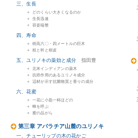
三、生長
どのくらい大きくなるのか
生長迅速
容姿端整
四、寿命
樹高六〇・四メートルの巨木
枝と幹と樹皮
五、ユリノキの薬効と成分
指田豊
北米インディアンの薬木
抗癌作用のあるユリノキ成分
辺材が示す抗菌物質と香りの成分
六、花蜜
一花に小匙一杯ほどの
蜂を呼ぶ
蜜の品がら
第三章 アパラチア山麓のユリノキ
一、チューリップの木の花かご