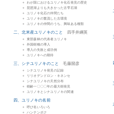
わが国におけるユリノキ化石発見の歴史
琵琶湖よりも大きかった古雫石湖
ユリノキ化石の仲間たち
ユリノキの繁茂した古環境
ユリノキの仲間のうち、興味ある種類
二、北米産ユリノキのこと
四手井綱英
東部森林の代表者ユリノキ
外国樹種の導入
導入の失敗と成功例
ユリノキへの期待
三、シナユリノキのこと
毛藤圀彦
シナユリノキ発見の記録
リリオデンドロン・キネンセ
シナユリノキの天然分布
樹齢一〇〇〇年の最大樹発見
ユリノキとシナユリノキの関連
四、ユリノキの名前
呼び名いろいろ
ハンテンボク