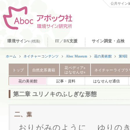
公共サイン納
環境サイン
IT
／
DX支援
サイン調査・点検
(標識)
®
ホーム
ネイチャーコンテンツ
Aboc Museum
花の美術館
第9回
花ペディア
®
トップ
自然史系書籍
ネイチャーライブラ
はなせんせ
®
花の美術館
記事・資料
はなせんせ通信
第二章 ユリノキのふしぎな形態
二、
葉
おりがみのように ゆりの