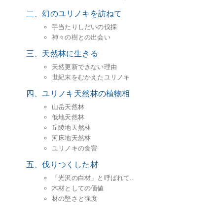
二、幻のユリノキを訪ねて
手当たりしだいの伐採
神々の樹との出会い
三、天然林に生きる
天然更新できない理由
世紀末をむかえたユリノキ
四、ユリノキ天然林の植物相
山岳天然林
低地天然林
丘陵地天然林
河床地天然林
ユリノキの食害
五、伐りつくした材
「光沢の白材」と呼ばれて...
木材としての価値
材の堅さと強度