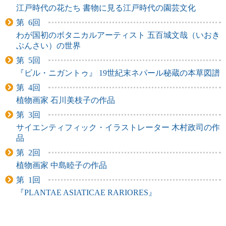
江戸時代の花たち 書物に見る江戸時代の園芸文化
第 6回
わが国初のボタニカルアーティスト 五百城文哉（いおき
ぶんさい）の世界
第 5回
『ビル・ニガントゥ』 19世紀末ネパール秘蔵の本草図譜
第 4回
植物画家 石川美枝子の作品
第 3回
サイエンティフィック・イラストレーター 木村政司の作
品
第 2回
植物画家 中島睦子の作品
第 1回
『PLANTAE ASIATICAE RARIORES』