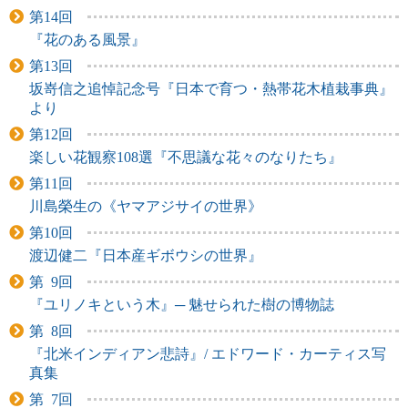
第14回
『花のある風景』
第13回
坂嵜信之追悼記念号『日本で育つ・熱帯花木植栽事典』
より
第12回
楽しい花観察108選『不思議な花々のなりたち』
第11回
川島榮生の《ヤマアジサイの世界》
第10回
渡辺健二『日本産ギボウシの世界』
第 9回
『ユリノキという木』─ 魅せられた樹の博物誌
第 8回
『北米インディアン悲詩』/ エドワード・カーティス写
真集
第 7回