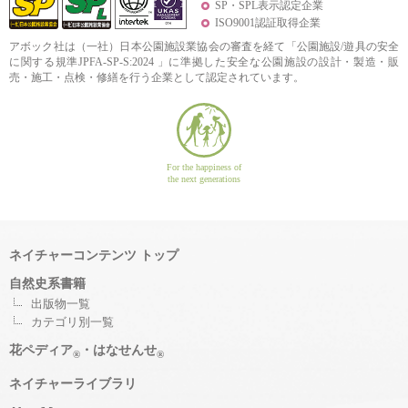
SP・SPL表示認定企業
ISO9001認証取得企業
アボック社は（一社）日本公園施設業協会の審査を経て「公園施設/遊具の安全
に関する規準JPFA-SP-S:2024 」に準拠した安全な公園施設の設計・製造・販
売・施工・点検・修繕を行う企業として認定されています。
For the happiness of
the next generations
ネイチャーコンテンツ トップ
自然史系書籍
出版物一覧
カテゴリ別一覧
花ペディア
・はなせんせ
®
®
ネイチャーライブラリ