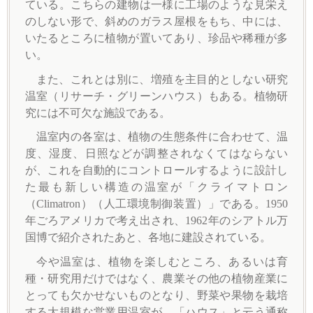
ている。こちらの建物は一様に工場のような見栄え
のしない形で、斜めのガラス屋根をもち、中には、
いたるところに植物が置いてあり、珍品や稀種が多
い。
また、これとは別に、増殖を主目的としない研究
温室（リサーチ・グリーンハウス）もある。植物研
究には不可欠な施設である。
温室内の各室は、植物の生態条件に合わせて、温
度、湿度、日照などが調整されなくてはならない
が、これを自動的にコントロールするように設計し
た最も新しい構造の温室が「クライマトロン
（Climatron）（人工環境制御装置）」である。1950
年ごろアメリカで考え出され、1962年のシアトル万
国博で紹介されたあと、各地に建設されている。
今や温室は、植物を楽しむところ、あるいは育
種・研究用だけではなく、農業その他の植物産業に
とっても欠かせないものとなり、野菜や果物を栽培
する大規模な営業用温室が、「ハウス」と云う通称