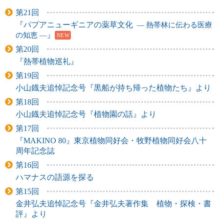
第21回
『パプアニューギニアの薬草文化
― 熱帯林に伝わる医療
の知恵 ―
』
NEW
第20回
『熱帯植物巡礼』
第19回
小山鐡夫追悼記念号『黒船が持ち帰った植物たち』より
第18回
小山鐡夫追悼記念号『植物園の話』より
第17回
『MAKINO 80』東京植物同好会・牧野植物同好会八十
周年記念誌
第16回
ハマナスの語源を探る
第15回
金井弘夫追悼記念号『金井弘夫著作集 植物・探検・書
評』より