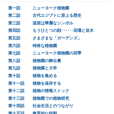
第一話
ニューヨーク植物園
第二話
古代エジプトに逆上る歴史
第三話
温室は華麗なシンボル
第四話
もうひとつの顔･･････花壇と並木
第五話
さまざまな「ガーデンズ」
第六話
特殊な植物園
第七話
ニューヨーク植物園の四季
第八話
植物園の舞台裏
第九話
植物園と大学
第十話
植物を集める
第十一話
植物を保存する
第十二話
植物の情報ストック
第十三話
植物園での植物研究
第十四話
社会生活とのつながり
第十五話
教育的な役割