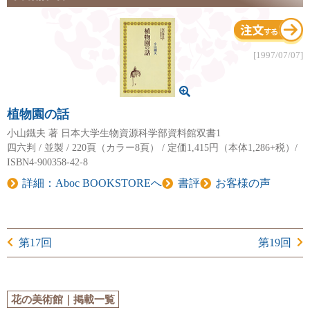
[1997/07/07]
植物園の話
小山鐵夫 著 日本大学生物資源科学部資料館双書1
四六判 / 並製 / 220頁（カラー8頁） / 定価1,415円（本体1,286+税）/
ISBN4-900358-42-8
詳細：Aboc BOOKSTOREへ
書評
お客様の声
第17回
第19回
花の美術館｜掲載一覧