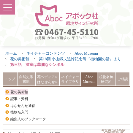
ホーム
ネイチャーコンテンツ
Aboc Museum
花の美術館
第18回 小山鐡夫追悼記念号『植物園の話』より
第三話 温室は華麗なシンボル
自然史系
花ペディア
ネイチャー
Aboc
植物名称
®
トップ
ご相談
書籍
ライブラリ
Museum
研究所
はなせんせ
®
花の美術館
記事・資料
はなせんせ通信
植物名入門
編集人のブックマーク