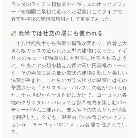
ランダのライデン植物園やイギリスのオックスフォ
ード植物園に最初に造られた温室はこのタイプで、
香辛料植物の繁殖栽培用として重要であった。
欧米では社交の場にも使われる
十八世紀後半から温室の構造が変わり、鉄骨と大
きな板ガラスで造られた大型の建物になった。イギ
リスのキュー植物園の旧大温室に代表されるよう
に、中央にヤシ類を植えた背の高い円屋根のドーム
を、その両側に背の低い翼状の建物を配した美しい
温室が生まれ、これらのガラス張りの温室にはその
華麗さから「クリスタル・パレス」の名がつけられ
た。十八世紀から十九世紀にかけて、ヨーロッパ各
地のクリスタル・パレスでは熱帯植物を楽しむパー
ティーが盛んに催され、要人やその夫人たちが盛装
で列席した。今でも、温室内での夕食会やレセプシ
ョンが、ヨーロッパやアメリカ各地で催されてい
る。