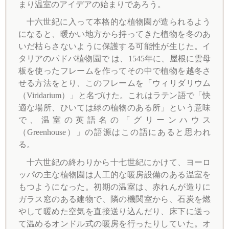
まり温室のアイデアの始まりであろう。
十六世紀に入って本格的な植物園が造られるよう
になると、暖かい地方から持ってきた植物を冬のあ
いだ枯らさないように保護する可能性が生じた。イ
タリアのパドバ植物園で は、1545年に、屋根に雲母
板を使ったフレームを作ってその中で植物を越冬さ
せる方法をとり、このフレームを「ウィリダリウム
（Viridarium）」と名づけた。これはラテン語で「快
適な場所、ひいては緑の植物のある所」という意味
で、温室の英語名の「グリーンハウス
（Greenhouse）」の語源はこの語にあると思われ
る。
十六世紀の終わりから十七世紀にかけて、ヨーロ
ッパの主な植物園は人工的な暖房設備のある温室を
もつようになった。初期の温室は、赤れんが造りに
ガラス窓のある建物で、隣の機関室から、石炭を燃
やして暖めた空気を直接送り込んだり、床下に送っ
て温めるオンドル式の暖房を行ったりしていた。オ