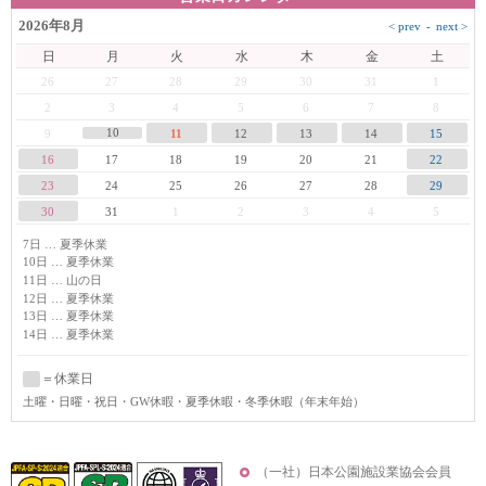
2026年8月
日
月
火
水
木
金
土
26
27
28
29
30
31
1
2
3
4
5
6
7
8
10
9
11
12
13
14
15
16
17
18
19
20
21
22
23
24
25
26
27
28
29
30
31
1
2
3
4
5
7日 … 夏季休業
10日 … 夏季休業
11日 … 山の日
12日 … 夏季休業
13日 … 夏季休業
14日 … 夏季休業
＝休業日
土曜
・日曜・祝日・GW休暇・夏季休暇・冬季休暇（年末年始）
（一社）日本公園施設業協会会員