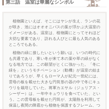
第三話 温室は華麗なシンボル
植物園といえば、そこにはヤシが生え、ランの花
が咲き、池にはオオオニバスの葉が浮かぶ大温室の
イメージがある。温室は、植物園にとってそれほど
大切な要素であり、訪れる人びとに最も人気のある
ところでもある。
植物の緑に接したいという願いは、いつの時代に
も共通であり、寒い冬が来て木の葉や草の緑がなく
なる地方では、この願望がとくに強かった。「冬に
緑を」というモチベーション（動機）が温室の始ま
りであろうが、早くもローマ人が紀元一世紀には、
雲母の板を載せた大きな円筒形の器の中で冬にキュ
ウリを栽培していた。将軍カエサル（ジュリアス・
シーザー）は、一年中キュウリを食べていた、とい
う。この雲母板を載せた円筒が、太陽熱を利用して
保温し夜間の降霜から植物を保護するフレーム、つ