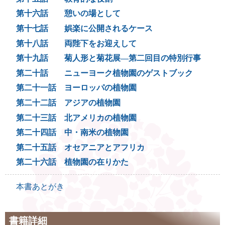
第十六話
憩いの場として
第十七話
娯楽に公開されるケース
第十八話
両陛下をお迎えして
第十九話
菊人形と菊花展―第二回目の特別行事
第二十話
ニューヨーク植物園のゲストブック
第二十一話
ヨーロッパの植物園
第二十二話
アジアの植物園
第二十三話
北アメリカの植物園
第二十四話
中・南米の植物園
第二十五話
オセアニアとアフリカ
第二十六話
植物園の在りかた
本書あとがき
書籍詳細