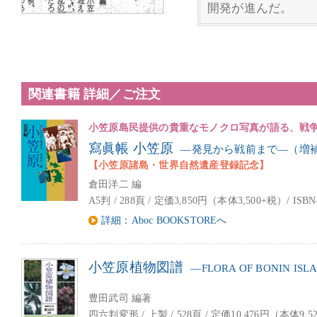
開発が進んだ。
関連書籍 詳細／ご注文
小笠原島民提供の貴重なモノクロ写真が語る、戦
寫眞帳 小笠原
―発⾒から戦前まで―（増
【小笠原諸島・世界自然遺産登録記念】
倉田洋二 編
A5判 / 288頁 / 定価3,850円（本体3,500+税）/ ISBN4-
詳細：Aboc BOOKSTOREへ
小笠原植物図譜
―FLORA OF BONIN ISL
豊田武司 編著
四六判変形 / 上製 / 528頁 / 定価10,476円（本体9,5