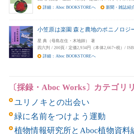
詳細：Aboc BOOKSTOREへ
新聞・雑誌紹
小笠原は楽園 森と農地のポニノロジ
星 典（母島在住・木地師） 著
四六判 / 200頁 / 定価2,934円（本体2,667+税）/ ISBN4
詳細：Aboc BOOKSTOREへ
〔採録・Aboc Works〕カテゴリ
ユリノキとの出会い
緑に名前をつけよう運動
植物情報研究所とAboc植物資料