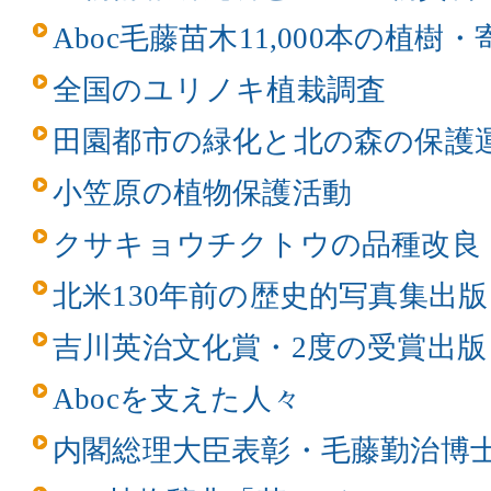
Aboc毛藤苗木11,000本の植樹
全国のユリノキ植栽調査
田園都市の緑化と北の森の保護
小笠原の植物保護活動
クサキョウチクトウの品種改良
北米130年前の歴史的写真集出版
吉川英治文化賞・2度の受賞出版
Abocを支えた人々
内閣総理大臣表彰・毛藤勤治博