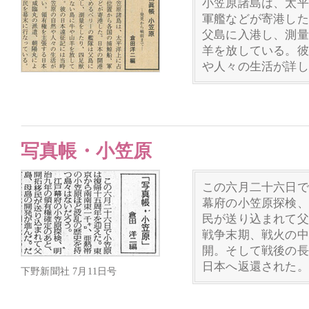
小笠原諸島は、太平
軍艦などが寄港した
父島に入港し、測量
羊を放している。彼
や人々の生活が詳し
写真帳・小笠原
この六月二十六日で
幕府の小笠原探検、
民が送り込まれて父
戦争末期、戦火の中
開。そして戦後の長
日本へ返還された。
下野新聞社 7月11日号