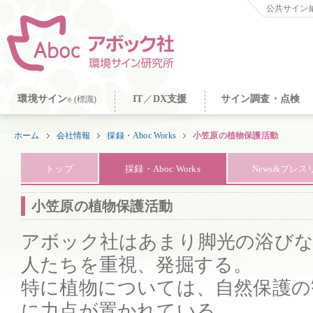
公共サイン納
環境サイン
IT
／
DX支援
サイン調査・点検
(標識)
®
ホーム
会社情報
採録・Aboc Works
小笠原の植物保護活動
トップ
採録・Aboc Works
News&プレ
小笠原の植物保護活動
アボック社はあまり脚光の浴び
人たちを重視、発掘する。
特に植物については、自然保護の
に力点が置かれている。