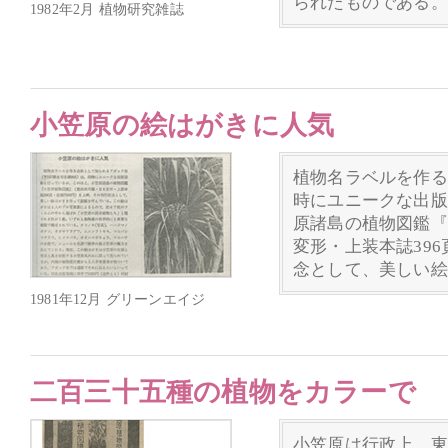
られたものである。
1982年2月 植物研究雑誌
小笠原の絵はがきに人気
植物名ラベルを作る
時にユニークな出版
原諸島の植物図鑑『
変形・上装本誌396
念として、美しい絵
1981年12月 グリーンエイジ
二百三十五種の植物をカラーで
小笠原は行政上、東