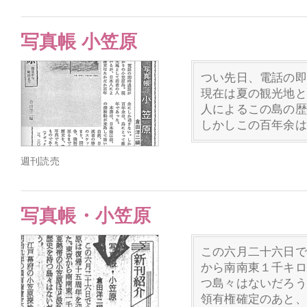
写真帳 小笠原
つい先日、電話の即
現在は夏の観光地と
人によるこの島の歴
しかしこの百年余は
週刊読売
写真帳・小笠原
この六月二十六日で
から南南東１千キロ
つ島々はないだろう
領有権確定のあと、