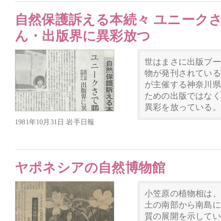
自然保護訴える本続々 ユニークさ
ん・出版界に異彩放つ
世はまさに出版ブー
物が発刊されている
が主催する神奈川県
ための出版ではなく
異彩を放っている。
1981年10月31日 岩手日報
ヤポネシアの自然博物館
小笠原の植物相は、
土の南部から南島に
質の展開を示してい